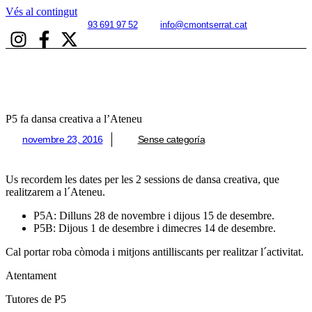
Vés al contingut
93 691 97 52
info@cmontserrat.cat
P5 fa dansa creativa a l’Ateneu
novembre 23, 2016
Sense categoría
Us recordem les dates per les 2 sessions de dansa creativa, que
realitzarem a l´Ateneu.
P5A: Dilluns 28 de novembre i dijous 15 de desembre.
P5B: Dijous 1 de desembre i dimecres 14 de desembre.
Cal portar roba còmoda i mitjons antilliscants per realitzar l´activitat.
Atentament
Tutores de P5