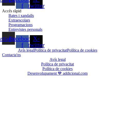
f
twitter
Accés ràpid
Bates i xandalls
Extraescolars
Programacions
Entrevistes personals
nstagram
Facebook-
X-
f
twitter
Avís legal
Política de privacitat
Política de cookies
Contacta'ns
Avís legal
Política de privacitat
Política de cookies
Desenvolupament 💙 addicional.com