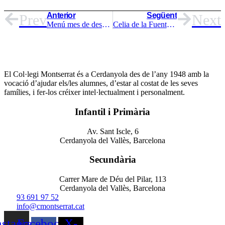
Anterior
Següent
Prev
Next
Menú mes de desembre
Celia de la Fuente i Marina Palomo, alumnes de 4t d’ESO, guanyadores del concurs literari Nit Lab tancats al Museu.
El Col·legi Montserrat és a Cerdanyola des de l’any 1948 amb la
vocació d’ajudar els/les alumnes, d’estar al costat de les seves
famílies, i fer-los créixer intel·lectualment i personalment.
Infantil i Primària
Av. Sant Iscle, 6
Cerdanyola del Vallès, Barcelona
Secundària
Carrer Mare de Déu del Pilar, 113
Cerdanyola del Vallès, Barcelona
93 691 97 52
info@cmontserrat.cat
nstagram
Facebook-
X-