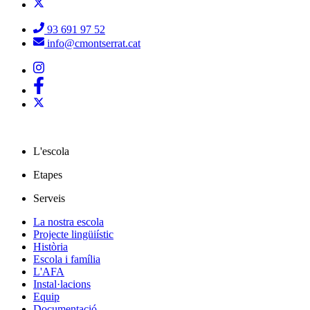
93 691 97 52
info@cmontserrat.cat
L'escola
Etapes
Serveis
La nostra escola
Projecte lingüiístic
Història
Escola i família
L'AFA
Instal·lacions
Equip
Documentació