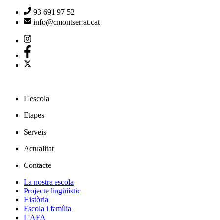
93 691 97 52
info@cmontserrat.cat
L'escola
Etapes
Serveis
Actualitat
Contacte
La nostra escola
Projecte lingüiístic
Història
Escola i família
L'AFA