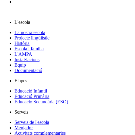
.
L'escola
La nostra escola
Projecte lingüiístic
Història
Escola i família
L'AMPA
Instal·lacions
Equip
Documentació
Etapes
Educació Infantil
Educació Primària
Educació Secundària (ESO)
Serveis
Serveis de l'escola
Menjador
Activitats complementaries