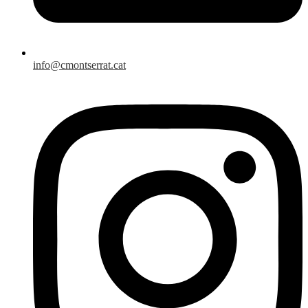
info@cmontserrat.cat