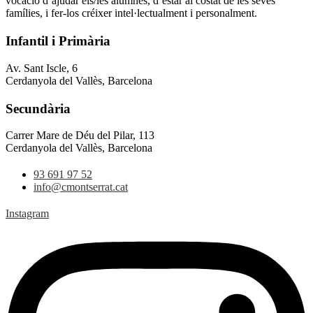
vocació d’ajudar els/les alumnes, d’estar al costat de les seves
famílies, i fer-los créixer intel·lectualment i personalment.
Infantil i Primària
Av. Sant Iscle, 6
Cerdanyola del Vallès, Barcelona
Secundària
Carrer Mare de Déu del Pilar, 113
Cerdanyola del Vallès, Barcelona
93 691 97 52
info@cmontserrat.cat
Instagram