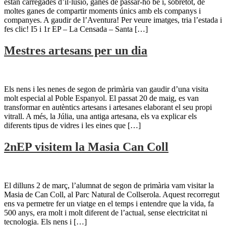
estan carregades d’il·lusió, ganes de passar-ho bé i, sobretot, de
moltes ganes de compartir moments únics amb els companys i
companyes. A gaudir de l’Aventura! Per veure imatges, tria l’estada i
fes clic! I5 i 1r EP – La Censada – Santa […]
Mestres artesans per un dia
Els nens i les nenes de segon de primària van gaudir d’una visita
molt especial al Poble Espanyol. El passat 20 de maig, es van
transformar en autèntics artesans i artesanes elaborant el seu propi
vitrall. A més, la Júlia, una antiga artesana, els va explicar els
diferents tipus de vidres i les eines que […]
2nEP visitem la Masia Can Coll
El dilluns 2 de març, l’alumnat de segon de primària vam visitar la
Masia de Can Coll, al Parc Natural de Collserola. Aquest recorregut
ens va permetre fer un viatge en el temps i entendre que la vida, fa
500 anys, era molt i molt diferent de l’actual, sense electricitat ni
tecnologia. Els nens i […]