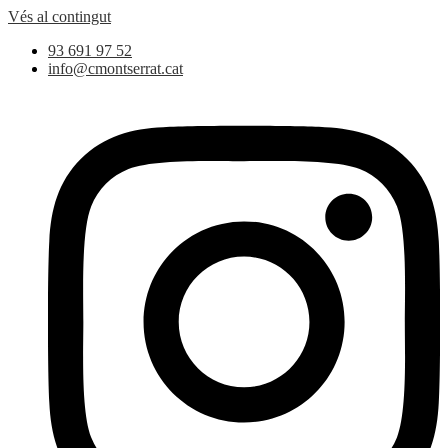
Vés al contingut
93 691 97 52
info@cmontserrat.cat