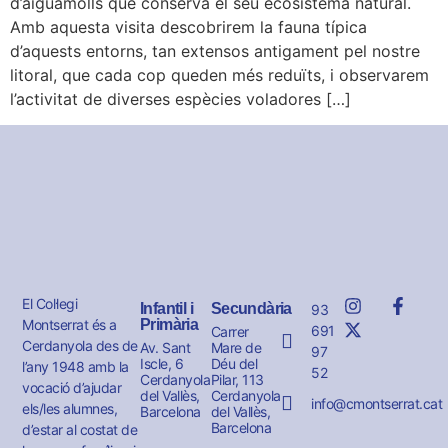
d’aiguamolls que conserva el seu ecosistema natural.
Amb aquesta visita descobrirem la fauna típica
d’aquests entorns, tan extensos antigament pel nostre
litoral, que cada cop queden més reduïts, i observarem
l’activitat de diverses espècies voladores […]
El Col·legi
Infantil i
Secundària
93
Montserrat és a
Primària
691
Carrer
Cerdanyola des de
Av. Sant
Mare de
97
Iscle, 6
Déu del
l’any 1948 amb la
52
Cerdanyola
Pilar, 113
vocació d’ajudar
del Vallès,
Cerdanyola
info@cmontserrat.cat
els/les alumnes,
Barcelona
del Vallès,
Barcelona
d’estar al costat de