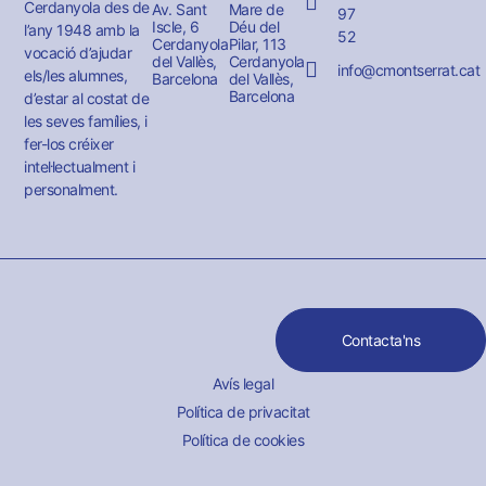
Cerdanyola des de
Av. Sant
Mare de
97
Iscle, 6
Déu del
l’any 1948 amb la
52
Cerdanyola
Pilar, 113
vocació d’ajudar
del Vallès,
Cerdanyola
info@cmontserrat.cat
els/les alumnes,
Barcelona
del Vallès,
Barcelona
d’estar al costat de
les seves famílies, i
fer-los créixer
intel·lectualment i
personalment.
Contacta'ns
Avís legal
Política de privacitat
Política de cookies