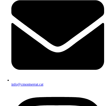
info@cmontserrat.cat