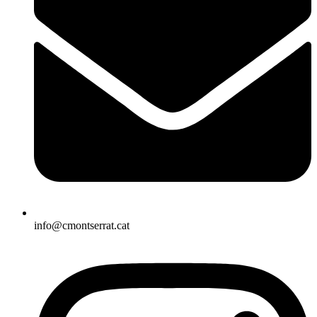
info@cmontserrat.cat