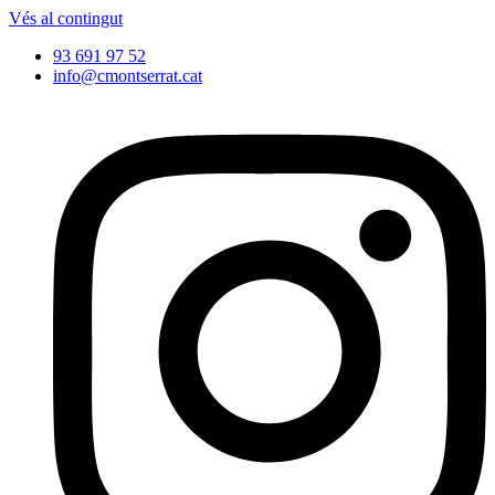
Vés al contingut
93 691 97 52
info@cmontserrat.cat