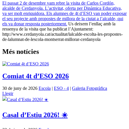
El passat 2 de desembre vam rebre la visita de Carlos Cordón,
alcalde de Cerdanyola. L’activitat, oferta per Dinàmica Educativa,
va ser molt enriquidora. Els alumnes de 4t d’ESO van poder exposar
el seu projecte amb propostes de millora de la ciutat a l’alcalde, qui
els va donar resposta posteriorment.
Us deixem l’enllaç amb la
ressenya de la visita que ha publicat l’Ajuntament:
http://www.cerdanyola.cat/actualitat/lalcalde-escolta-les-propostes-
de-lalumnat-de-lescola-montserrat-millorar-cerdanyola
Més notícies
Comiat 4t d’ESO 2026
30 de juny de 2026
Escola
|
ESO - 4
|
Galeria Fotogràfica
Llegir
Casal d’Estiu 2026! ☀️