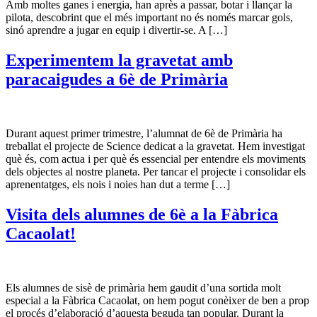
Amb moltes ganes i energia, han après a passar, botar i llançar la
pilota, descobrint que el més important no és només marcar gols,
sinó aprendre a jugar en equip i divertir-se. A […]
Experimentem la gravetat amb
paracaigudes a 6è de Primària
Durant aquest primer trimestre, l’alumnat de 6è de Primària ha
treballat el projecte de Science dedicat a la gravetat. Hem investigat
què és, com actua i per què és essencial per entendre els moviments
dels objectes al nostre planeta. Per tancar el projecte i consolidar els
aprenentatges, els nois i noies han dut a terme […]
Visita dels alumnes de 6è a la Fàbrica
Cacaolat!
Els alumnes de sisè de primària hem gaudit d’una sortida molt
especial a la Fàbrica Cacaolat, on hem pogut conèixer de ben a prop
el procés d’elaboració d’aquesta beguda tan popular. Durant la