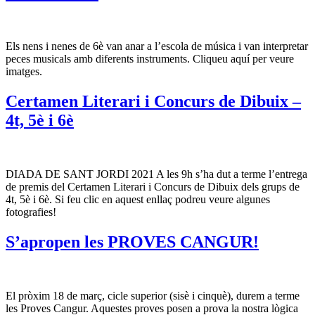
Els nens i nenes de 6è van anar a l’escola de música i van interpretar
peces musicals amb diferents instruments. Cliqueu aquí per veure
imatges.
Certamen Literari i Concurs de Dibuix –
4t, 5è i 6è
DIADA DE SANT JORDI 2021 A les 9h s’ha dut a terme l’entrega
de premis del Certamen Literari i Concurs de Dibuix dels grups de
4t, 5è i 6è. Si feu clic en aquest enllaç podreu veure algunes
fotografies!
S’apropen les PROVES CANGUR!
El pròxim 18 de març, cicle superior (sisè i cinquè), durem a terme
les Proves Cangur. Aquestes proves posen a prova la nostra lògica