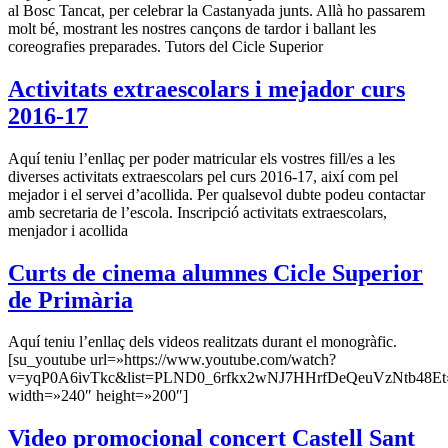
al Bosc Tancat, per celebrar la Castanyada junts. Allà ho passarem
molt bé, mostrant les nostres cançons de tardor i ballant les
coreografies preparades. Tutors del Cicle Superior
Activitats extraescolars i mejador curs
2016-17
Aquí teniu l’enllaç per poder matricular els vostres fill/es a les
diverses activitats extraescolars pel curs 2016-17, així com pel
mejador i el servei d’acollida. Per qualsevol dubte podeu contactar
amb secretaria de l’escola. Inscripció activitats extraescolars,
menjador i acollida
Curts de cinema alumnes Cicle Superior
de Primària
Aquí teniu l’enllaç dels videos realitzats durant el monogràfic.
[su_youtube url=»https://www.youtube.com/watch?
v=yqP0A6ivTkc&list=PLND0_6rfkx2wNJ7HHrfDeQeuVzNtb48Et
width=»240″ height=»200″]
Video promocional concert Castell Sant