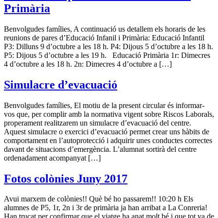
Primària
Benvolgudes famílies, A continuació us detallem els horaris de les
reunions de pares d’Educació Infanil i Primària: Educació Infantil
P3: Dilluns 9 d’octubre a les 18 h. P4: Dijous 5 d’octubre a les 18 h.
P5: Dijous 5 d’octubre a les 19 h. Educació Primària 1r: Dimecres
4 d’octubre a les 18 h. 2n: Dimecres 4 d’octubre a […]
Simulacre d’evacuació
Benvolgudes famílies, El motiu de la present circular és informar-
vos que, per complir amb la normativa vigent sobre Riscos Laborals,
properament realitzarem un simulacre d’evacuació del centre.
Aquest simulacre o exercici d’evacuació permet crear uns hàbits de
comportament en l’autoprotecció i adquirir unes conductes correctes
davant de situacions d’emergència. L’alumnat sortirà del centre
ordenadament acompanyat […]
Fotos colònies Juny 2017
Avui marxem de colònies!! Què bé ho passarem!! 10:20 h Els
alumnes de P5, 1r, 2n i 3r de primària ja han arribat a La Conreria!
Han trucat per confirmar que el viatge ha anat molt bé i que tot va de