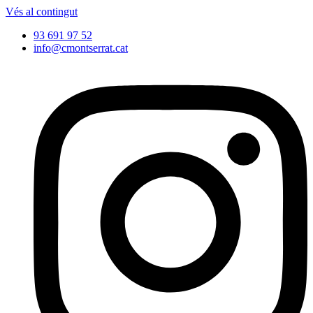
Vés al contingut
93 691 97 52
info@cmontserrat.cat