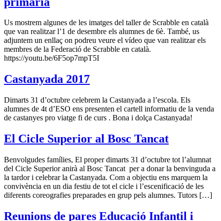
primària
Us mostrem algunes de les imatges del taller de Scrabble en català
que van realitzar l’1 de desembre els alumnes de 6è. També, us
adjuntem un enllaç on podreu veure el vídeo que van realitzar els
membres de la Federació de Scrabble en català.
https://youtu.be/6F5op7mpT5I
Castanyada 2017
Dimarts 31 d’octubre celebrem la Castanyada a l’escola. Els
alumnes de 4t d’ESO ens presenten el cartell informatiu de la venda
de castanyes pro viatge fi de curs . Bona i dolça Castanyada!
El Cicle Superior al Bosc Tancat
Benvolgudes famílies, El proper dimarts 31 d’octubre tot l’alumnat
del Cicle Superior anirà al Bosc Tancat per a donar la benvinguda a
la tardor i celebrar la Castanyada. Com a objectiu ens marquem la
convivència en un dia festiu de tot el cicle i l’escenificació de les
diferents coreografies preparades en grup pels alumnes. Tutors […]
Reunions de pares Educació Infantil i