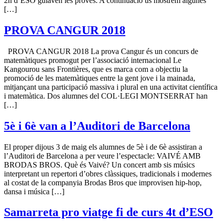
2n d’ESO guiaven les proves. A continuació us mostrem algunes
[…]
PROVA CANGUR 2018
PROVA CANGUR 2018 La prova Cangur és un concurs de
matemàtiques promogut per l’associació internacional Le
Kangourou sans Frontières, que es marca com a objectiu la
promoció de les matemàtiques entre la gent jove i la mainada,
mitjançant una participació massiva i plural en una activitat científica
i matemàtica. Dos alumnes del COL·LEGI MONTSERRAT han
[…]
5è i 6è van a l’Auditori de Barcelona
El proper dijous 3 de maig els alumnes de 5è i de 6è assistiran a
l’Auditori de Barcelona a per veure l’espectacle: VAIVÉ AMB
BRODAS BROS. Què és Vaivé? Un concert amb sis músics
interpretant un repertori d’obres clàssiques, tradicionals i modernes
al costat de la companyia Brodas Bros que improvisen hip-hop,
dansa i música […]
Samarreta pro viatge fi de curs 4t d’ESO