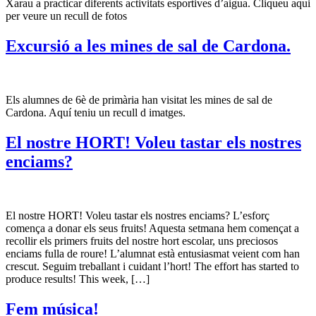
Xarau a practicar diferents activitats esportives d’aigua. Cliqueu aqui
per veure un recull de fotos
Excursió a les mines de sal de Cardona.
Els alumnes de 6è de primària han visitat les mines de sal de
Cardona. Aquí teniu un recull d imatges.
El nostre HORT! Voleu tastar els nostres
enciams?
El nostre HORT! Voleu tastar els nostres enciams? L’esforç
comença a donar els seus fruits! Aquesta setmana hem començat a
recollir els primers fruits del nostre hort escolar, uns preciosos
enciams fulla de roure! L’alumnat està entusiasmat veient com han
crescut. Seguim treballant i cuidant l’hort! The effort has started to
produce results! This week, […]
Fem música!