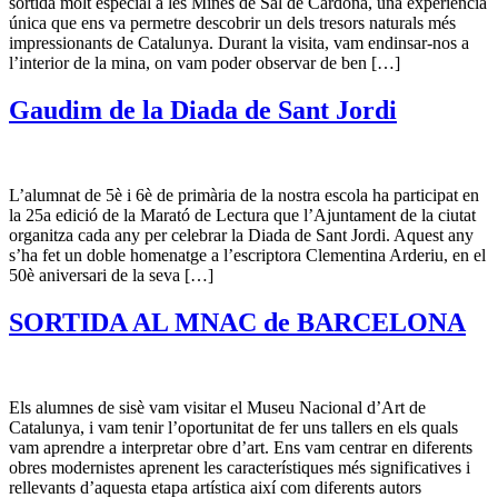
sortida molt especial a les Mines de Sal de Cardona, una experiència
única que ens va permetre descobrir un dels tresors naturals més
impressionants de Catalunya. Durant la visita, vam endinsar-nos a
l’interior de la mina, on vam poder observar de ben […]
Gaudim de la Diada de Sant Jordi
L’alumnat de 5è i 6è de primària de la nostra escola ha participat en
la 25a edició de la Marató de Lectura que l’Ajuntament de la ciutat
organitza cada any per celebrar la Diada de Sant Jordi. Aquest any
s’ha fet un doble homenatge a l’escriptora Clementina Arderiu, en el
50è aniversari de la seva […]
SORTIDA AL MNAC de BARCELONA
Els alumnes de sisè vam visitar el Museu Nacional d’Art de
Catalunya, i vam tenir l’oportunitat de fer uns tallers en els quals
vam aprendre a interpretar obre d’art. Ens vam centrar en diferents
obres modernistes aprenent les característiques més significatives i
rellevants d’aquesta etapa artística així com diferents autors