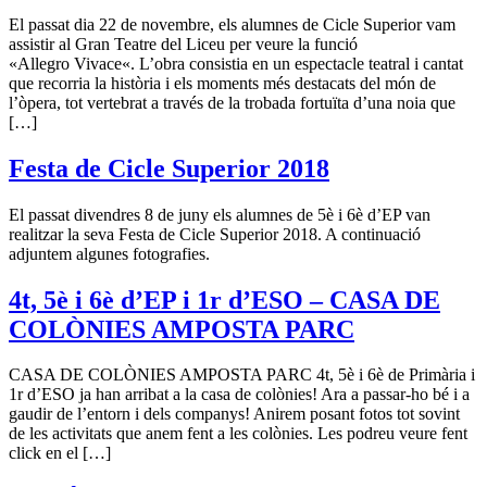
El passat dia 22 de novembre, els alumnes de Cicle Superior vam
assistir al Gran Teatre del Liceu per veure la funció
«Allegro Vivace«. L’obra consistia en un espectacle teatral i cantat
que recorria la història i els moments més destacats del món de
l’òpera, tot vertebrat a través de la trobada fortuïta d’una noia que
[…]
Festa de Cicle Superior 2018
El passat divendres 8 de juny els alumnes de 5è i 6è d’EP van
realitzar la seva Festa de Cicle Superior 2018. A continuació
adjuntem algunes fotografies.
4t, 5è i 6è d’EP i 1r d’ESO – CASA DE
COLÒNIES AMPOSTA PARC
CASA DE COLÒNIES AMPOSTA PARC 4t, 5è i 6è de Primària i
1r d’ESO ja han arribat a la casa de colònies! Ara a passar-ho bé i a
gaudir de l’entorn i dels companys! Anirem posant fotos tot sovint
de les activitats que anem fent a les colònies. Les podreu veure fent
click en el […]