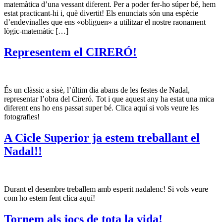
matemàtica d’una vessant diferent. Per a poder fer-ho súper bé, hem
estat practicant-hi i, què divertit! Els enunciats són una espècie
d’endevinalles que ens «obliguen» a utilitzar el nostre raonament
lògic-matemàtic […]
Representem el CIRERÓ!
És un clàssic a sisè, l’últim dia abans de les festes de Nadal,
representar l’obra del Cireró. Tot i que aquest any ha estat una mica
diferent ens ho ens passat super bé. Clica aquí si vols veure les
fotografies!
A Cicle Superior ja estem treballant el
Nadal!!
Durant el desembre treballem amb esperit nadalenc! Si vols veure
com ho estem fent clica aquí!
Tornem als jocs de tota la vida!