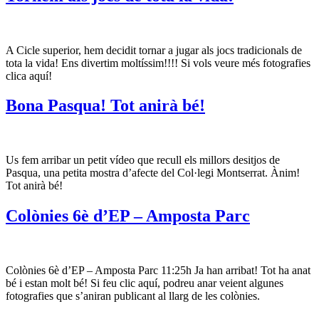
A Cicle superior, hem decidit tornar a jugar als jocs tradicionals de
tota la vida! Ens divertim moltíssim!!!! Si vols veure més fotografies
clica aquí!
Bona Pasqua! Tot anirà bé!
Us fem arribar un petit vídeo que recull els millors desitjos de
Pasqua, una petita mostra d’afecte del Col·legi Montserrat. Ànim!
Tot anirà bé!
Colònies 6è d’EP – Amposta Parc
Colònies 6è d’EP – Amposta Parc 11:25h Ja han arribat! Tot ha anat
bé i estan molt bé! Si feu clic aquí, podreu anar veient algunes
fotografies que s’aniran publicant al llarg de les colònies.