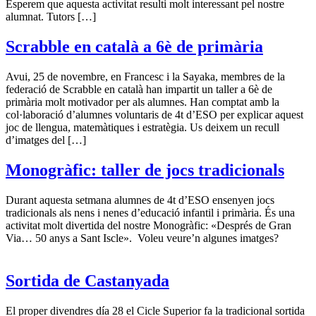
Esperem que aquesta activitat resulti molt interessant pel nostre
alumnat. Tutors […]
Scrabble en català a 6è de primària
Avui, 25 de novembre, en Francesc i la Sayaka, membres de la
federació de Scrabble en català han impartit un taller a 6è de
primària molt motivador per als alumnes. Han comptat amb la
col·laboració d’alumnes voluntaris de 4t d’ESO per explicar aquest
joc de llengua, matemàtiques i estratègia. Us deixem un recull
d’imatges del […]
Monogràfic: taller de jocs tradicionals
Durant aquesta setmana alumnes de 4t d’ESO ensenyen jocs
tradicionals als nens i nenes d’educació infantil i primària. És una
activitat molt divertida del nostre Monogràfic: «Després de Gran
Via… 50 anys a Sant Iscle». Voleu veure’n algunes imatges?
Sortida de Castanyada
El proper divendres día 28 el Cicle Superior fa la tradicional sortida