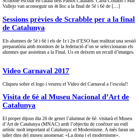
Scrabble escolar en català dels Països Catalans. Carla Collado i Mar
Vallejo van aconseguir un 4t lloc a la final de 5è i 6è de […]
Sessions prèvies de Scrabble per a la final
de Catalunya
Els alumnes de 5è i 6è i els de 1r i 2n d’ESO han realitzat una sessió
preparatòria amb monitors de la federació d’on se seleccionaran els
alumnes que assistiran a la Final. Us en deixem un recull d’imatges.
Video Carnaval 2017
Cliqueu sobre el logo i veureu el Video del Carnaval a l’escola!!
Visita de 6è al Museu Nacional d’Art de
Catalunya
El proper dijous dia 26 de gener l’alumnat de 6è. visitarà el Museu
d’Art de Catalunya (MNAC) amb l’objectiu de conèixer un estil
artístic molt important al Catalunya: el Modernisme. A més faran un
taller dins del museu anomenat: «La dona i el modernisme».