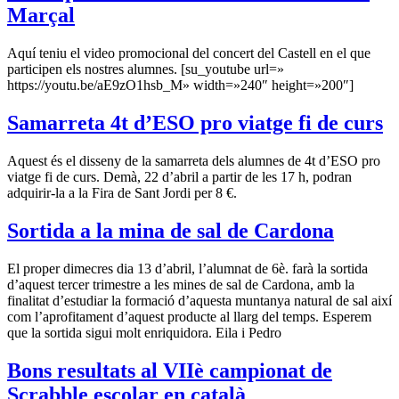
Marçal
Aquí teniu el video promocional del concert del Castell en el que
participen els nostres alumnes. [su_youtube url=»
https://youtu.be/aE9zO1hsb_M» width=»240″ height=»200″]
Samarreta 4t d’ESO pro viatge fi de curs
Aquest és el disseny de la samarreta dels alumnes de 4t d’ESO pro
viatge fi de curs. Demà, 22 d’abril a partir de les 17 h, podran
adquirir-la a la Fira de Sant Jordi per 8 €.
Sortida a la mina de sal de Cardona
El proper dimecres dia 13 d’abril, l’alumnat de 6è. farà la sortida
d’aquest tercer trimestre a les mines de sal de Cardona, amb la
finalitat d’estudiar la formació d’aquesta muntanya natural de sal així
com l’aprofitament d’aquest producte al llarg del temps. Esperem
que la sortida sigui molt enriquidora. Eila i Pedro
Bons resultats al VIIè campionat de
Scrabble escolar en català