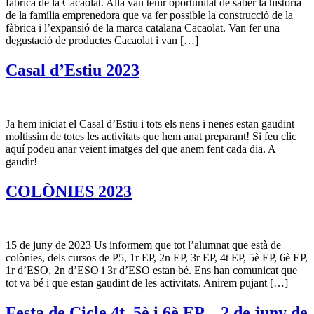
fàbrica de la Cacaolat. Allà van tenir oportunitat de saber la història
de la família emprenedora que va fer possible la construcció de la
fàbrica i l’expansió de la marca catalana Cacaolat. Van fer una
degustació de productes Cacaolat i van […]
Casal d’Estiu 2023
Ja hem iniciat el Casal d’Estiu i tots els nens i nenes estan gaudint
moltíssim de totes les activitats que hem anat preparant! Si feu clic
aquí podeu anar veient imatges del que anem fent cada dia. A
gaudir!
COLÒNIES 2023
15 de juny de 2023 Us informem que tot l’alumnat que està de
colònies, dels cursos de P5, 1r EP, 2n EP, 3r EP, 4t EP, 5è EP, 6è EP,
1r d’ESO, 2n d’ESO i 3r d’ESO estan bé. Ens han comunicat que
tot va bé i que estan gaudint de les activitats. Anirem pujant […]
Festa de Cicle 4t, 5è i 6è EP – 2 de juny de