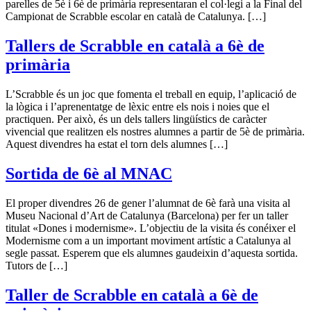
parelles de 5è i 6è de primària representaran el col·legi a la Final del
Campionat de Scrabble escolar en català de Catalunya. […]
Tallers de Scrabble en català a 6è de
primària
L’Scrabble és un joc que fomenta el treball en equip, l’aplicació de
la lògica i l’aprenentatge de lèxic entre els nois i noies que el
practiquen. Per això, és un dels tallers lingüístics de caràcter
vivencial que realitzen els nostres alumnes a partir de 5è de primària.
Aquest divendres ha estat el torn dels alumnes […]
Sortida de 6è al MNAC
El proper divendres 26 de gener l’alumnat de 6è farà una visita al
Museu Nacional d’Art de Catalunya (Barcelona) per fer un taller
titulat «Dones i modernisme». L’objectiu de la visita és conéixer el
Modernisme com a un important moviment artístic a Catalunya al
segle passat. Esperem que els alumnes gaudeixin d’aquesta sortida.
Tutors de […]
Taller de Scrabble en català a 6è de