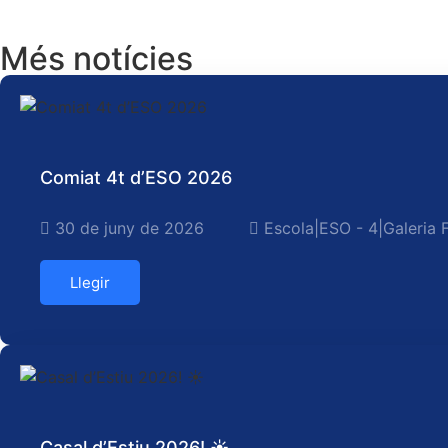
Més notícies
Comiat 4t d’ESO 2026
30 de juny de 2026
Escola
|
ESO - 4
|
Galeria 
Llegir
Casal d’Estiu 2026! ☀️