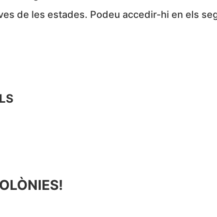
ves de les estades. Podeu accedir-hi en els se
ILS
COLÒNIES!