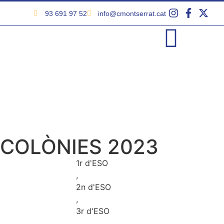
93 691 97 52
info@cmontserrat.cat
COLÒNIES 2023
1r d'ESO
,
2n d'ESO
,
3r d'ESO
,