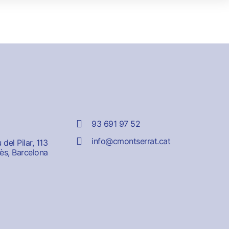
93 691 97 52
info@cmontserrat.cat
del Pilar, 113
ès, Barcelona