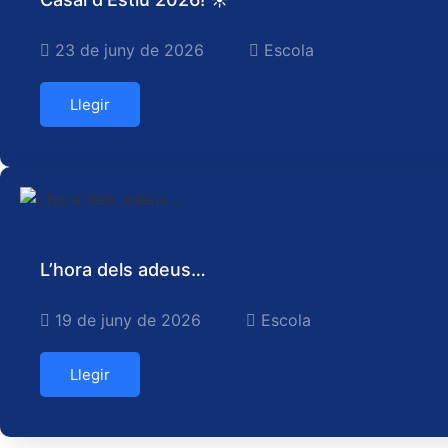
23 de juny de 2026
Escola
Llegir
L’hora dels adeus…
19 de juny de 2026
Escola
Llegir