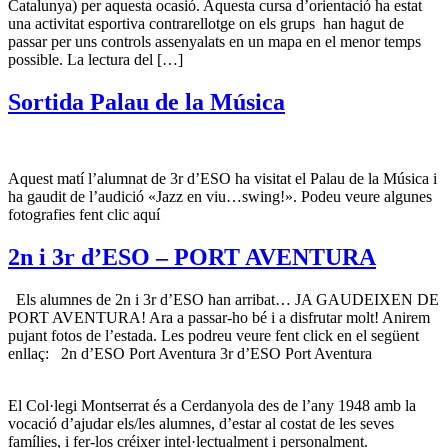
Catalunya) per aquesta ocasió. Aquesta cursa d’orientació ha estat
una activitat esportiva contrarellotge on els grups han hagut de
passar per uns controls assenyalats en un mapa en el menor temps
possible. La lectura del […]
Sortida Palau de la Música
Aquest matí l’alumnat de 3r d’ESO ha visitat el Palau de la Música i
ha gaudit de l’audició «Jazz en viu…swing!». Podeu veure algunes
fotografies fent clic aquí
2n i 3r d’ESO – PORT AVENTURA
Els alumnes de 2n i 3r d’ESO han arribat… JA GAUDEIXEN DE
PORT AVENTURA! Ara a passar-ho bé i a disfrutar molt! Anirem
pujant fotos de l’estada. Les podreu veure fent click en el següent
enllaç: 2n d’ESO Port Aventura 3r d’ESO Port Aventura
El Col·legi Montserrat és a Cerdanyola des de l’any 1948 amb la
vocació d’ajudar els/les alumnes, d’estar al costat de les seves
famílies, i fer-los créixer intel·lectualment i personalment.