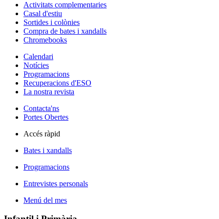
Activitats complementaries
Casal d'estiu
Sortides i colònies
Compra de bates i xandalls
Chromebooks
Calendari
Notícies
Programacions
Recuperacions d'ESO
La nostra revista
Contacta'ns
Portes Obertes
Accés ràpid
Bates i xandalls
Programacions
Entrevistes personals
Menú del mes
Infantil i Primària