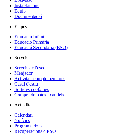
L'AMPA
Instal·lacions
Equip
Documentació
Etapes
Educació Infantil
Educació Primària
Educació Secundària (ESO)
Serveis
Serveis de l'escola
Menjador
Activitats complementaries
Casal d'estiu
Sortides i colònies
Compra de bates i xandels
Actualitat
Calendari
Notícies
Programacions
Recuperacions d'ESO