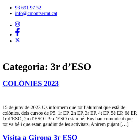
Vés
93 691 97 52
al
info@cmontserrat.cat
contingut
Categoria:
3r d’ESO
COLÒNIES 2023
15 de juny de 2023 Us informem que tot l’alumnat que està de
colònies, dels cursos de P5, 1r EP, 2n EP, 3r EP, 4t EP, 5è EP, 6è EP,
1r d’ESO, 2n d’ESO i 3r d’ESO estan bé. Ens han comunicat que
tot va bé i que estan gaudint de les activitats. Anirem pujant […]
Visita a Girona 3r ESO