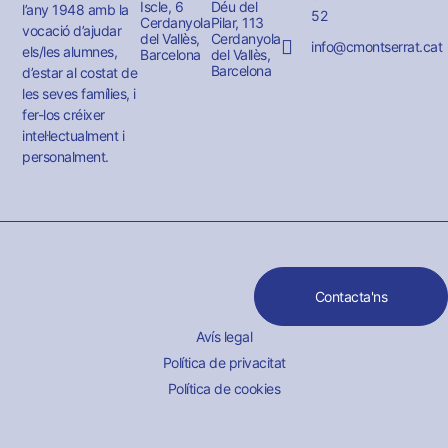
Iscle, 6
Déu del
l’any 1948 amb la
52
Cerdanyola
Pilar, 113
vocació d’ajudar
del Vallès,
Cerdanyola
info@cmontserrat.cat
els/les alumnes,
Barcelona
del Vallès,
Barcelona
d’estar al costat de
les seves famílies, i
fer-los créixer
intel·lectualment i
personalment.
Contacta'ns
Avís legal
Política de privacitat
Política de cookies