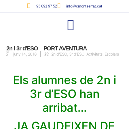
93 691 97 52
info@cmontserrat.cat
2n i 3r d’ESO – PORT AVENTURA
juny 14, 2018
2n d'ESO
,
3r d'ESO
,
Activitats
,
Escolars
Els alumnes de 2n i
3r d’ESO han
arribat…
JA GAUDEIXEN DE