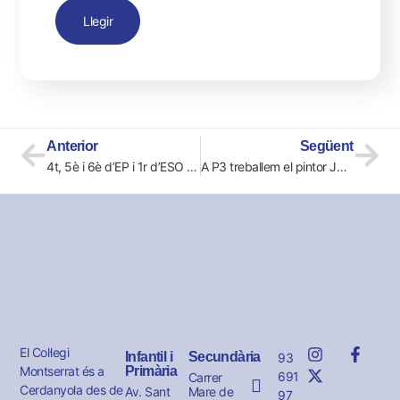
Llegir
Anterior
Següent
4t, 5è i 6è d’EP i 1r d’ESO – CASA DE COLÒNIES AMPOSTA PARC
A P3 treballem el pintor Joan Miró
El Col·legi
Infantil i
Secundària
93
Montserrat és a
Primària
691
Carrer
Cerdanyola des de
Av. Sant
Mare de
97