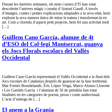
Durant les darreres setmanes, els nens i nenes d’I5 han estat
descobrint l’univers màgic i creatiu d’Antoni Gaudí. A través
d’imatges, contes i petites explicacions adaptades a la seva edat, hem
explorat la seva manera única de mirar la natura i transformar-la en
art. Com a cloenda d’aquest petit projecte, hem fet una activitat molt
[…]
Guillem Cano García, alumne de 4t
d’ESO del Col·legi Montserrat, guanya
els Jocs Florals escolars del Vallès
Occidental
Guillem Cano García representarà el Vallès Occidental a la final dels
Jocs escolars de Catalunya després de guanyar-ne la fase territorial.
Mar Fornés Bourdelande, Éric López Veiga, Marco Alonso Llorente
i Leo Garrido Garcia i l’alumnat de 5è de primària han estat
finalistes en les categories de poesia, prosa i conte audiovisual.
L’acte d’entrega de […]
I3 anem a la Granja