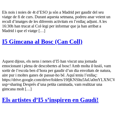
Els nois i noies de 4t d’ESO ja són a Madrid per gaudir del seu
viatge de fi de curs. Durant aquesta setmana, podreu anar veient un
recull d’imatges de les diferents activitats en l’enllaç adjunt. A les
16:30h han trucat al Col·legi per informar que ja han arribat a
Madrid i que el viatge […]
I5 Gimcana al Bosc (Can Coll)
Aquest dijous, els nens i nenes d’I5 han viscut una jornada
emocionant i plena de descobertes al bosc! Amb molta il·lusió, vam
sortir de l’escola ben d’hora per gaudir d’un dia envoltats de natura,
aire pur i moltes ganes de passar-ho bé. Aquí teniu l’enllaç:
https://drive.google.com/drive/folders/19fjKNSltu5JaUa0mYLX
usp=sharing Després d’una petita caminada, vam realitzar una
gimcana molt […]
Els artistes d’I5 s’inspiren en Gaudí!