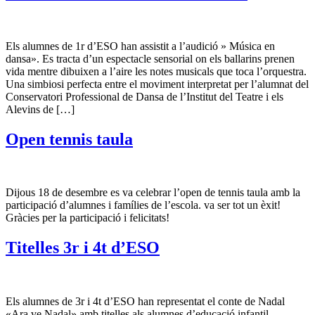
Els alumnes de 1r d’ESO han assistit a l’audició » Música en
dansa». Es tracta d’un espectacle sensorial on els ballarins prenen
vida mentre dibuixen a l’aire les notes musicals que toca l’orquestra.
Una simbiosi perfecta entre el moviment interpretat per l’alumnat del
Conservatori Professional de Dansa de l’Institut del Teatre i els
Alevins de […]
Open tennis taula
Dijous 18 de desembre es va celebrar l’open de tennis taula amb la
participació d’alumnes i famílies de l’escola. va ser tot un èxit!
Gràcies per la participació i felicitats!
Titelles 3r i 4t d’ESO
Els alumnes de 3r i 4t d’ESO han representat el conte de Nadal
«Ara ve Nadal» amb titelles als alumnes d’educació infantil.