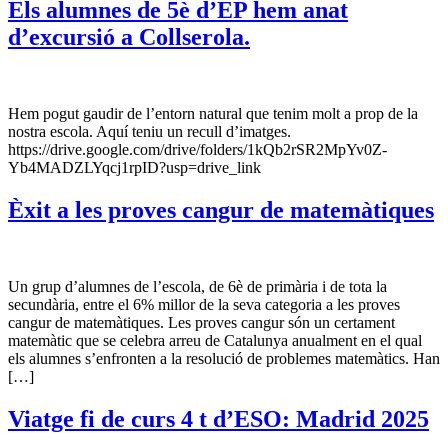
Els alumnes de 5è d’EP hem anat
d’excursió a Collserola.
Hem pogut gaudir de l’entorn natural que tenim molt a prop de la
nostra escola. Aquí teniu un recull d’imatges.
https://drive.google.com/drive/folders/1kQb2rSR2MpYv0Z-
Yb4MADZLYqcj1rpID?usp=drive_link
Èxit a les proves cangur de matemàtiques
Un grup d’alumnes de l’escola, de 6è de primària i de tota la
secundària, entre el 6% millor de la seva categoria a les proves
cangur de matemàtiques. Les proves cangur són un certament
matemàtic que se celebra arreu de Catalunya anualment en el qual
els alumnes s’enfronten a la resolució de problemes matemàtics. Han
[…]
Viatge fi de curs 4 t d’ESO: Madrid 2025