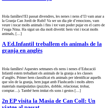
Hola famílies!!El passat divendres, les nenes i nens d’I3 vam anar a
la Granja Can Jordi de Rubí! Va ser un dia ple d’emocions, vam
veure i tocar molts animals i fins i tot vam poder pujar en el carro de
l’euga Nina. Ha sigut un dia molt divertit: hem vist i tocat molts
animals, […]
A Ed.Infantil treballem els animals de la
granja en anglès
Hola famílies! Aquestes setmanes els nens i nenes d’Educació
Infantil estem treballant els animals de la granja a les classes
d’anglès. Primer hem classificat els animals per identificar aquells
que són de la granja, hem jugat amb Flashcards i molts altres
materials manipulatius (puzzles, dobble, relacionar, trobar,
comptar…). També hem imitat els sons i gestos […]
2n EP visita la Masia de Can Coll: Un
viatge al passat