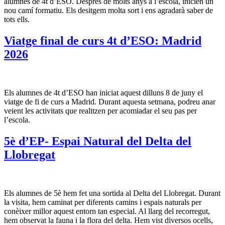
alumnes de 4t d’ESO. Després de molts anys a l’escola, inicien un
nou camí formatiu. Els desitgem molta sort i ens agradarà saber de
tots ells.
Viatge final de curs 4t d’ESO: Madrid
2026
Els alumnes de 4t d’ESO han iniciat aquest dilluns 8 de juny el
viatge de fi de curs a Madrid. Durant aquesta setmana, podreu anar
veient les activitats que realitzen per acomiadar el seu pas per
l’escola.
5è d’EP- Espai Natural del Delta del
Llobregat
Els alumnes de 5è hem fet una sortida al Delta del Llobregat. Durant
la visita, hem caminat per diferents camins i espais naturals per
conèixer millor aquest entorn tan especial. Al llarg del recorregut,
hem observat la fauna i la flora del delta. Hem vist diversos ocells,