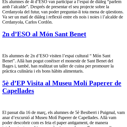
Els alumnes de 4t d’ESO van participar a l’espai de diàleg “parlem
amb l’alcalde”. Després de presentar el seu projecte sobre la
Cerdanyola del futur, van poder preguntar-li tota mena de qüestions.
Va ser un matí de diàleg i reflexió entre els nois i noies i l’alcalde de
Cerdanyola, Carlos Cordón.
2n d’ESO al Món Sant Benet
Els alumnes de 2n d’ESO visiten l’espai cultural “ Món Sant
Benet”. Allà han pogut conèixer el monestir de Sant Benet del
Bages i, també, han realitzat un taller de cuina per promoure la
pràctica culinària i els bons hàbits alimentaris.
5è d’EP Visita al Museu Molí Paperer de
Capellades
El passat dia 16 de març, els alumnes de 5è Besiberri i Puigmal, vam
anar d’excursió al Museu Molí Paperer de Capellades. Allà vam
poder descobrir com es feia el paper antigament, de manera