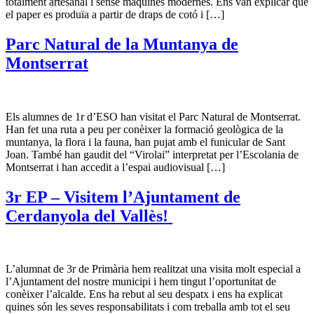
totalment artesanal i sense màquines modernes. Ens van explicar que
el paper es produïa a partir de draps de cotó i […]
Parc Natural de la Muntanya de
Montserrat
Els alumnes de 1r d’ESO han visitat el Parc Natural de Montserrat.
Han fet una ruta a peu per conèixer la formació geològica de la
muntanya, la flora i la fauna, han pujat amb el funicular de Sant
Joan. També han gaudit del “Virolai” interpretat per l’Escolania de
Montserrat i han accedit a l’espai audiovisual […]
3r EP – Visitem l’Ajuntament de
Cerdanyola del Vallès!
L’alumnat de 3r de Primària hem realitzat una visita molt especial a
l’Ajuntament del nostre municipi i hem tingut l’oportunitat de
conèixer l’alcalde. Ens ha rebut al seu despatx i ens ha explicat
quines són les seves responsabilitats i com treballa amb tot el seu