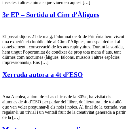
insectes i altres animals que viuen en aquest […]
3r EP – Sortida al Cim d’Àligues
El passat dijous 21 de maig, l’alumnat de 3r de Primària hem viscut
una experiència inoblidable al Cim d’Àligues, un espai dedicat al
coneixement i conservació de les aus rapinyaires. Durant la sortida,
hem tingut l’oportunitat de conèixer de prop tota mena d’aus, tant
diürnes com nocturnes (àligues, falcons, mussols i altres espècies
impressionants). Ens […]
Xerrada autora a 4t d’ESO
Ana Alcolea, autora de «Las chicas de la 305», ha visitat els
alumnes de 4t d’ESO per parlar del llibre, de literatura i de tot allò
que van voler preguntar-li els nois i noies. Al final de la xerrada, van
regalar-li un trivial i un ventall fruit de la creativitat generada a partir
de la […]