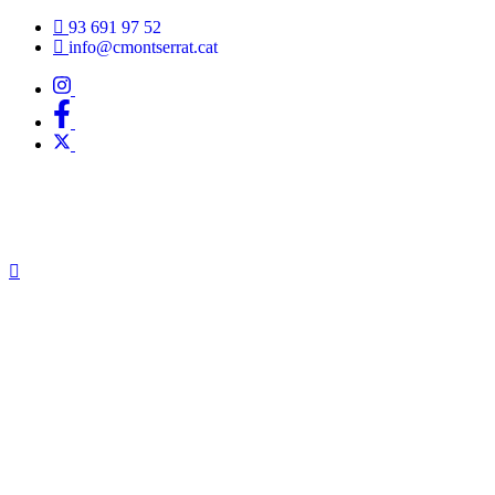
Vés
93 691 97 52
al
info@cmontserrat.cat
contingut