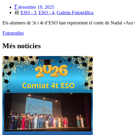
desembre 19, 2025
ESO - 3
,
ESO - 4
,
Galeria Fotogràfica
Els alumnes de 3r i 4t d’ESO han representat el conte de Nadal «Ara v
Fotografies
Més notícies