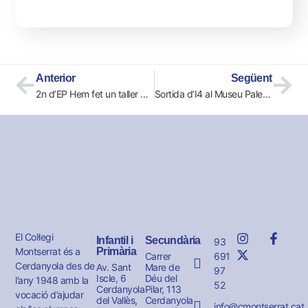
Anterior
Següent
2n d’EP Hem fet un taller d’instruments de corda fregada a l’Aulos!
Sortida d’I4 al Museu Paleontològic
El Col·legi
Infantil i
Secundària
93
Montserrat és a
Primària
691
Carrer
Cerdanyola des de
Av. Sant
Mare de
97
Iscle, 6
Déu del
l’any 1948 amb la
52
Cerdanyola
Pilar, 113
vocació d’ajudar
del Vallès,
Cerdanyola
info@cmontserrat.cat