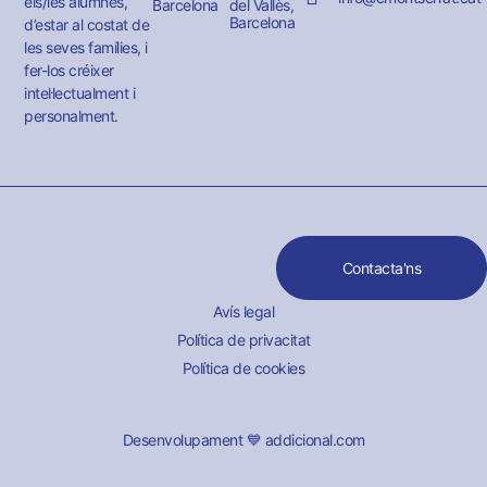
els/les alumnes,
Barcelona
del Vallès,
Barcelona
d’estar al costat de
les seves famílies, i
fer-los créixer
intel·lectualment i
personalment.
Contacta'ns
Avís legal
Política de privacitat
Política de cookies
Desenvolupament 💙 addicional.com