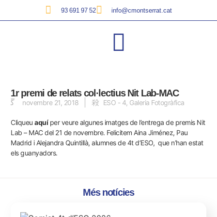
93 691 97 52
info@cmontserrat.cat
1r premi de relats col·lectius Nit Lab-MAC
novembre 21, 2018
ESO - 4
,
Galeria Fotogràfica
Cliqueu
aquí
per veure algunes imatges de l’entrega de premis Nit
Lab – MAC del 21 de novembre. Felicitem Aina Jiménez, Pau
Madrid i Alejandra Quintillà, alumnes de 4t d’ESO, que n’han estat
els guanyadors.
Més notícies