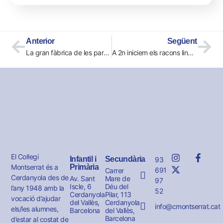
Anterior
Següent
La gran fàbrica de les paraules. 1r EP
A 2n iniciem els racons lingüísitics i matemàtics
El Col·legi
Infantil i
Secundària
93
Montserrat és a
Primària
691
Carrer
Cerdanyola des de
Av. Sant
Mare de
97
Iscle, 6
Déu del
l’any 1948 amb la
52
Cerdanyola
Pilar, 113
vocació d’ajudar
del Vallès,
Cerdanyola
info@cmontserrat.cat
els/les alumnes,
Barcelona
del Vallès,
Barcelona
d’estar al costat de