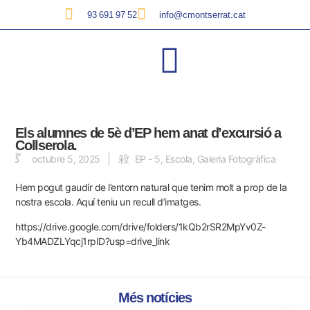
93 691 97 52
info@cmontserrat.cat
Els alumnes de 5è d’EP hem anat d’excursió a
Collserola.
octubre 5, 2025
EP - 5
,
Escola
,
Galeria Fotogràfica
Hem pogut gaudir de l’entorn natural que tenim molt a prop de la
nostra escola. Aquí teniu un recull d’imatges.
https://drive.google.com/drive/folders/1kQb2rSR2MpYv0Z-
Yb4MADZLYqcj1rpID?usp=drive_link
Més notícies