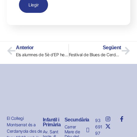
Llegir
Anterior
Següent
Els alumnes de 5è d’EP hem anat d’excursió a Collserola.
Festival de Blues de Cerdanyola
El Col·legi
Infantil i
Secundària
93
Montserrat és a
Primària
691
Carrer
Cerdanyola des de
Av. Sant
Mare de
97
Iscle, 6
Déu del