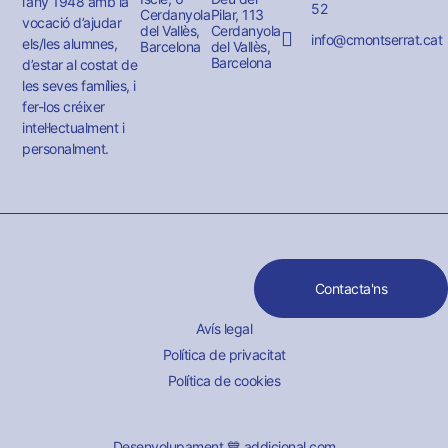
l’any 1948 amb la
52
Cerdanyola
Pilar, 113
vocació d’ajudar
del Vallès,
Cerdanyola
info@cmontserrat.cat
els/les alumnes,
Barcelona
del Vallès,
Barcelona
d’estar al costat de
les seves famílies, i
fer-los créixer
intel·lectualment i
personalment.
Contacta'ns
Avís legal
Política de privacitat
Política de cookies
Desenvolupament 💙 addicional.com