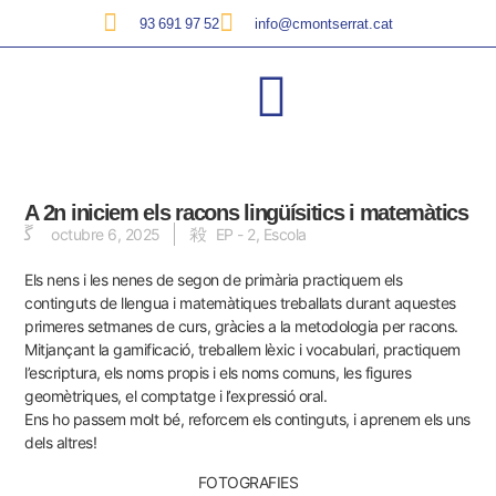
93 691 97 52
info@cmontserrat.cat
A 2n iniciem els racons lingüísitics i matemàtics
octubre 6, 2025
EP - 2
,
Escola
Els nens i les nenes de segon de primària practiquem els
continguts de llengua i matemàtiques treballats durant aquestes
primeres setmanes de curs, gràcies a la metodologia per racons.
Mitjançant la gamificació, treballem lèxic i vocabulari, practiquem
l’escriptura, els noms propis i els noms comuns, les figures
geomètriques, el comptatge i l’expressió oral.
Ens ho passem molt bé, reforcem els continguts, i aprenem els uns
dels altres!
FOTOGRAFIES