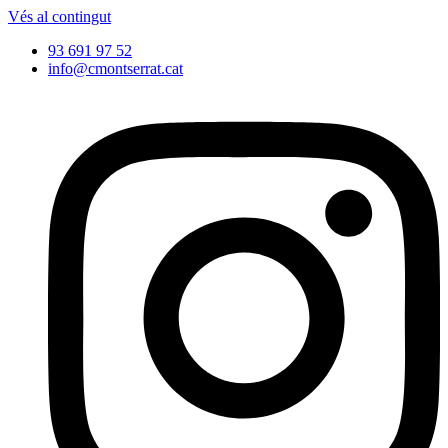
Vés al contingut
93 691 97 52
info@cmontserrat.cat