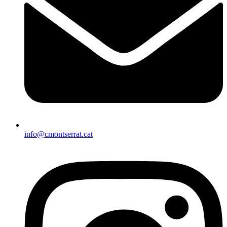
info@cmontserrat.cat