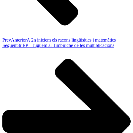
Prev
Anterior
A 2n iniciem els racons lingüísitics i matemàtics
Següent
3r EP – Juguem al Timbiriche de les multiplicacions