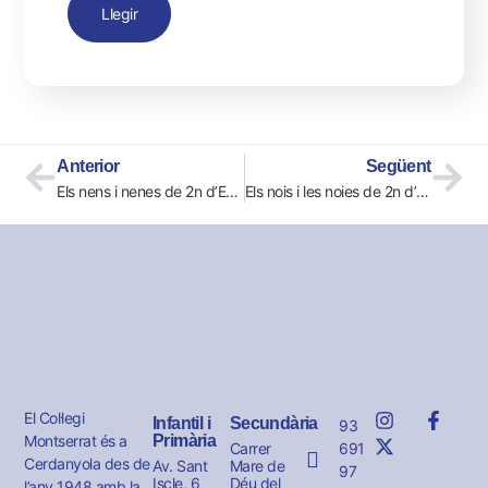
Llegir
Anterior
Següent
Els nens i nenes de 2n d’EP han anat al museu d’Arqueologia de Barcelona
Els nois i les noies de 2n d’EP visiten el museu d’Art de Cerdanyola
El Col·legi
Infantil i
Secundària
93
Montserrat és a
Primària
691
Carrer
Cerdanyola des de
Av. Sant
Mare de
97
Iscle, 6
Déu del
l’any 1948 amb la