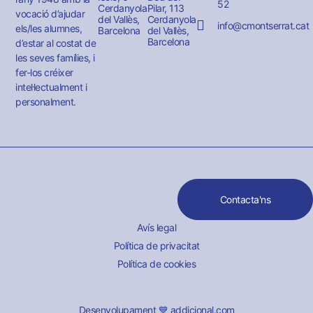
52
Cerdanyola
Pilar, 113
vocació d’ajudar
del Vallès,
Cerdanyola
info@cmontserrat.cat
els/les alumnes,
Barcelona
del Vallès,
Barcelona
d’estar al costat de
les seves famílies, i
fer-los créixer
intel·lectualment i
personalment.
Contacta'ns
Avís legal
Política de privacitat
Política de cookies
Desenvolupament 💙 addicional.com