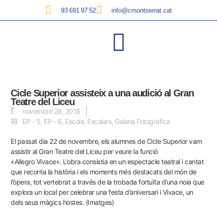
93 691 97 52
info@cmontserrat.cat
Cicle Superior assisteix a una audició al Gran
Teatre del Liceu
novembre 28, 2018
EP - 5
,
EP - 6
,
Escola
,
Escolars
,
Galeria Fotogràfica
El passat dia 22 de novembre, els alumnes de Cicle Superior vam
assistir al Gran Teatre del Liceu per veure la funció
«Allegro
Vivace
«. L’obra consistia en un espectacle teatral i cantat
que recorria la història i els moments més destacats del món de
l’òpera, tot vertebrat a través de la trobada fortuïta d’una noia que
explora un local per celebrar una festa d’aniversari i
Vivace
, un
dels seus màgics hostes.
(Imatges)