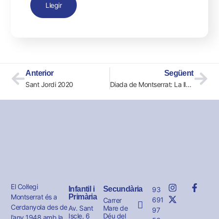
Llegir
Anterior
Següent
Sant Jordi 2020
Diada de Montserrat: La llegenda
El Col·legi
Infantil i
Secundària
93
Montserrat és a
Primària
691
Carrer
Cerdanyola des de
Av. Sant
Mare de
97
Iscle, 6
Déu del
l’any 1948 amb la