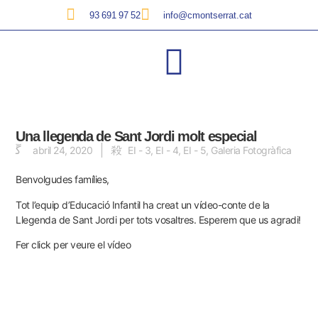
93 691 97 52
info@cmontserrat.cat
Una llegenda de Sant Jordi molt especial
abril 24, 2020
EI - 3
,
EI - 4
,
EI - 5
,
Galeria Fotogràfica
Benvolgudes famílies,
Tot l’equip d’Educació Infantil ha creat un vídeo-conte de la
Llegenda de Sant Jordi per tots vosaltres. Esperem que us agradi!
Fer click per veure el vídeo