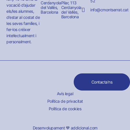
52
Cerdanyola
Pilar, 113
vocació d’ajudar
del Vallès,
Cerdanyola
info@cmontserrat.cat
els/les alumnes,
Barcelona
del Vallès,
Barcelona
d’estar al costat de
les seves famílies, i
fer-los créixer
intel·lectualment i
personalment.
Contacta'ns
Avís legal
Política de privacitat
Política de cookies
Desenvolupament 💙 addicional.com