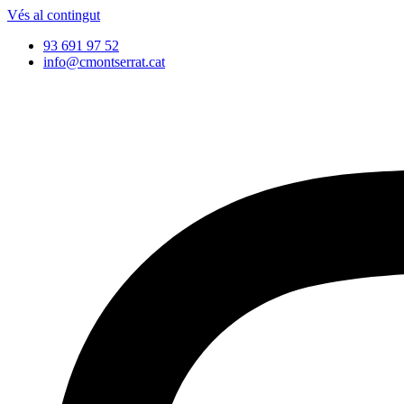
Vés al contingut
93 691 97 52
info@cmontserrat.cat