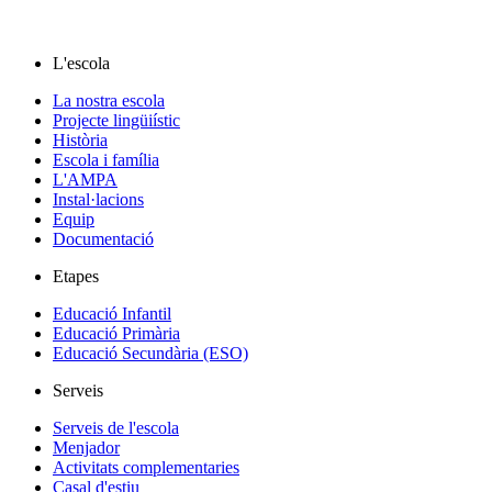
L'escola
La nostra escola
Projecte lingüiístic
Història
Escola i família
L'AMPA
Instal·lacions
Equip
Documentació
Etapes
Educació Infantil
Educació Primària
Educació Secundària (ESO)
Serveis
Serveis de l'escola
Menjador
Activitats complementaries
Casal d'estiu