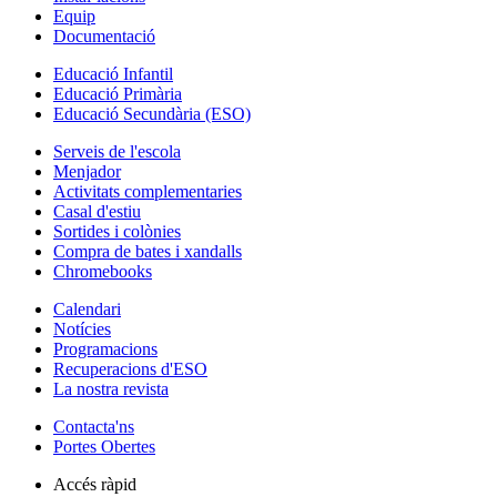
Equip
Documentació
Educació Infantil
Educació Primària
Educació Secundària (ESO)
Serveis de l'escola
Menjador
Activitats complementaries
Casal d'estiu
Sortides i colònies
Compra de bates i xandalls
Chromebooks
Calendari
Notícies
Programacions
Recuperacions d'ESO
La nostra revista
Contacta'ns
Portes Obertes
Accés ràpid