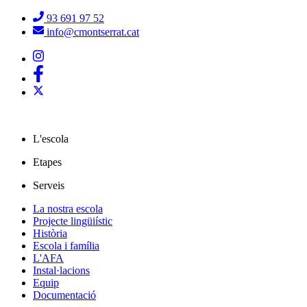
93 691 97 52
info@cmontserrat.cat
L'escola
Etapes
Serveis
La nostra escola
Projecte lingüiístic
Història
Escola i família
L'AFA
Instal·lacions
Equip
Documentació