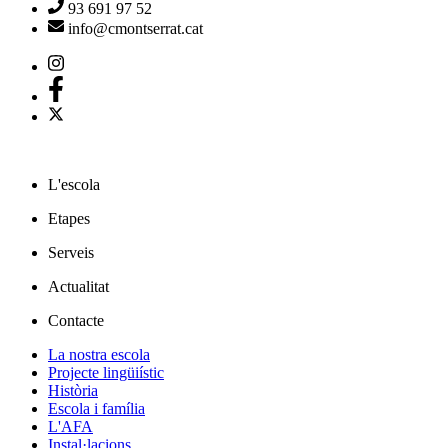
93 691 97 52
info@cmontserrat.cat
L'escola
Etapes
Serveis
Actualitat
Contacte
La nostra escola
Projecte lingüiístic
Història
Escola i família
L'AFA
Instal·lacions