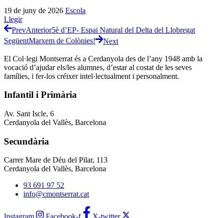
19 de juny de 2026
Escola
Llegir
Prev
Anterior
5è d’EP- Espai Natural del Delta del Llobregat
Següent
Marxem de Colònies!
Next
El Col·legi Montserrat és a Cerdanyola des de l’any 1948 amb la
vocació d’ajudar els/les alumnes, d’estar al costat de les seves
famílies, i fer-los créixer intel·lectualment i personalment.
Infantil i Primària
Av. Sant Iscle, 6
Cerdanyola del Vallès, Barcelona
Secundària
Carrer Mare de Déu del Pilar, 113
Cerdanyola del Vallès, Barcelona
93 691 97 52
info@cmontserrat.cat
Instagram
Facebook-f
X-twitter