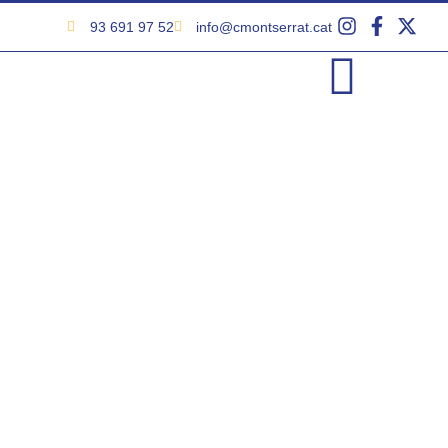
93 691 97 52
info@cmontserrat.cat