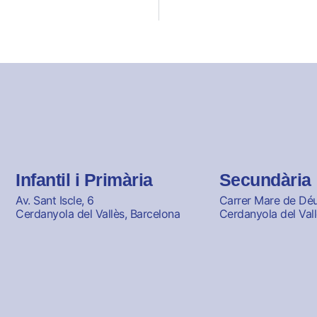
Infantil i Primària
Secundària
Av. Sant Iscle, 6
Carrer Mare de Déu 
Cerdanyola del Vallès, Barcelona
Cerdanyola del Vall