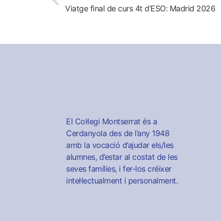
Viatge final de curs 4t d’ESO: Madrid 2026
El Col·legi Montserrat és a
Cerdanyola des de l’any 1948
amb la vocació d’ajudar els/les
alumnes, d’estar al costat de les
seves famílies, i fer-los créixer
intel·lectualment i personalment.