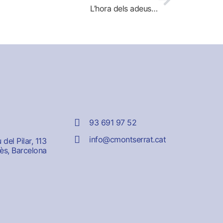
L’hora dels adeus…
93 691 97 52
info@cmontserrat.cat
del Pilar, 113
ès, Barcelona