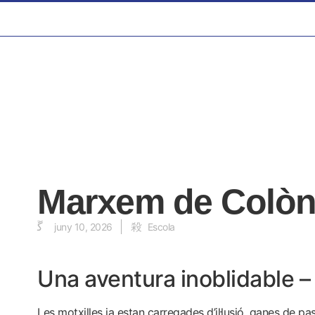
Marxem de Colòn
juny 10, 2026
Escola
Una aventura inoblidable – 
Les motxilles ja estan carregades d’il·lusió, ganes de p