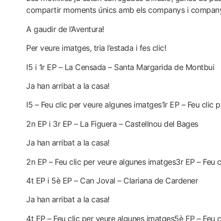
compartir moments únics amb els companys i compan
A gaudir de l’Aventura!
Per veure imatges, tria l’estada i fes clic!
I5 i 1r EP – La Censada – Santa Margarida de Montbui
Ja han arribat a la casa!
I5 – Feu clic per veure algunes imatges
1r EP – Feu clic 
2n EP i 3r EP – La Figuera – Castellnou del Bages
Ja han arribat a la casa!
2n EP – Feu clic per veure algunes imatges
3r EP – Feu 
4t EP i 5è EP – Can Joval – Clariana de Cardener
Ja han arribat a la casa!
4t EP – Feu clic per veure algunes imatges
5è EP – Feu c