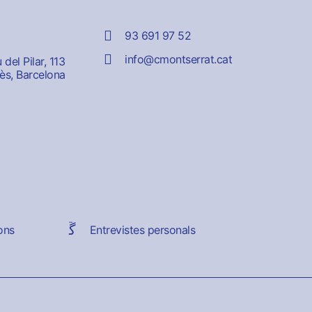
93 691 97 52
info@cmontserrat.cat
del Pilar, 113
ès, Barcelona
ons
Entrevistes personals