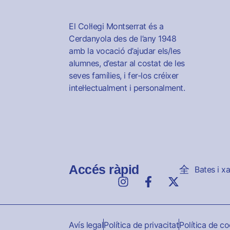
El Col·legi Montserrat és a
Cerdanyola des de l’any 1948
amb la vocació d’ajudar els/les
alumnes, d’estar al costat de les
seves famílies, i fer-los créixer
intel·lectualment i personalment.
Accés ràpid
Bates i x
Avís legal
Política de privacitat
Política de c