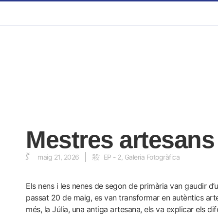
Mestres artesans 
maig 21, 2026
EP - 2
,
Galeria Fotogràfica
Els nens i les nenes de segon de primària van gaudir d’u
passat 20 de maig, es van transformar en autèntics artes
més, la Júlia, una antiga artesana, els va explicar els dife