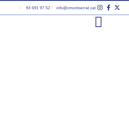
93 691 97 52
info@cmontserrat.cat