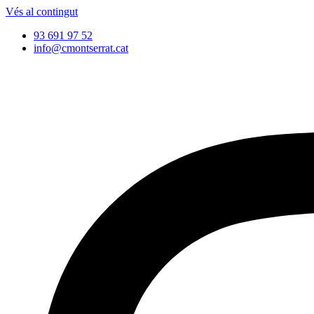
Vés al contingut
93 691 97 52
info@cmontserrat.cat