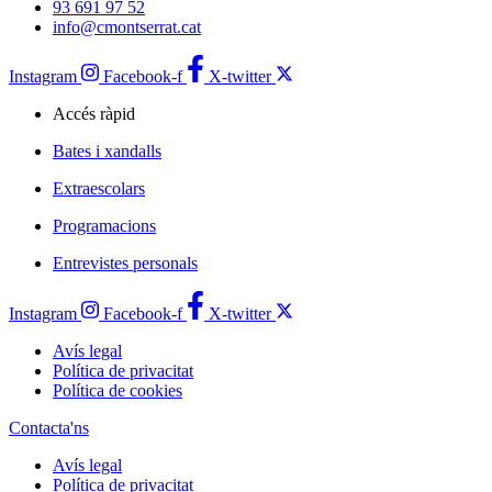
93 691 97 52
info@cmontserrat.cat
Instagram
Facebook-f
X-twitter
Accés ràpid
Bates i xandalls
Extraescolars
Programacions
Entrevistes personals
Instagram
Facebook-f
X-twitter
Avís legal
Política de privacitat
Política de cookies
Contacta'ns
Avís legal
Política de privacitat