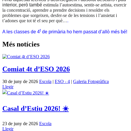
interior, però també
estimula
l’autoestima,
sentir-se artista,
exercir
la concentració, apren
dre
a prendre decisions i resoldre els
problemes que sorgeixen, desfer-se de les tensions i l’ansietat i
t’adones que tot té el seu per què…
.
t
A les classes de 4
de primària ho hem passat d’allò més bé!
Més notícies
Comiat 4t d’ESO 2026
30 de juny de 2026
Escola
|
ESO - 4
|
Galeria Fotogràfica
Llegir
Casal d’Estiu 2026! ☀️
23 de juny de 2026
Escola
Llegir