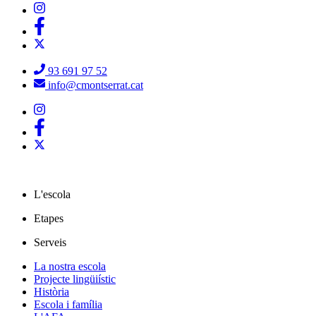
93 691 97 52
info@cmontserrat.cat
L'escola
Etapes
Serveis
La nostra escola
Projecte lingüiístic
Història
Escola i família