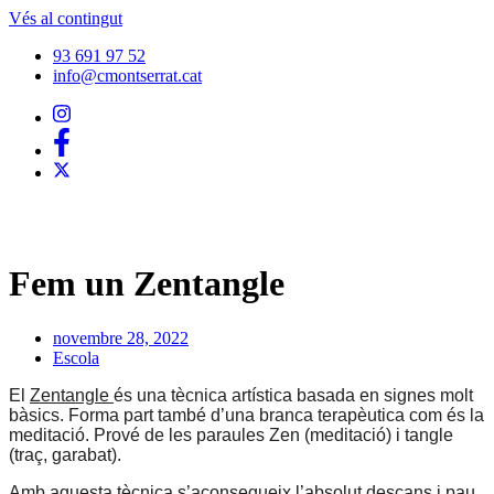
Vés al contingut
93 691 97 52
info@cmontserrat.cat
Fem un Zentangle
novembre 28, 2022
Escola
El
Zentangle
és una tècnica artística basa
da
en signes molt
bàsics. Forma part també d’una branca terapèutica com és la
meditació. Prové de les paraules Zen (meditació) i tangle
(traç, garabat).
Amb aquesta tècnica s’aconsegueix l’absolut descans i pau