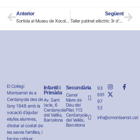
Anterior
Següent
Sortida al Museu de Xocolata
Taller patinet elèctric 3r d’ESO
El Col·legi
Infantil i
Secundària
93
Montserrat és a
Primària
691
Carrer
Cerdanyola des de
Av. Sant
Mare de
97
Iscle, 6
Déu del
l’any 1948 amb la
52
Cerdanyola
Pilar, 113
vocació d’ajudar
del Vallès,
Cerdanyola
info@cmontserrat.cat
els/les alumnes,
Barcelona
del Vallès,
Barcelona
d’estar al costat de
les seves famílies, i
fer-los créixer