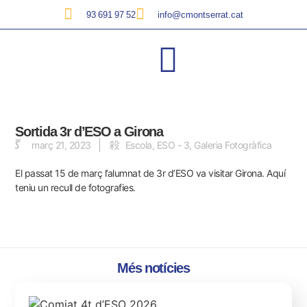
93 691 97 52
info@cmontserrat.cat
Sortida 3r d’ESO a Girona
març 21, 2023
Escola
,
ESO - 3
,
Galeria Fotogràfica
El passat 15 de març l’alumnat de 3r d’ESO va visitar Girona.
Aquí
teniu un recull de fotografies.
Més notícies