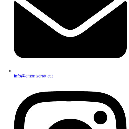
info@cmontserrat.cat