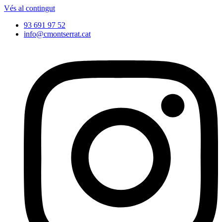
Vés al contingut
93 691 97 52
info@cmontserrat.cat