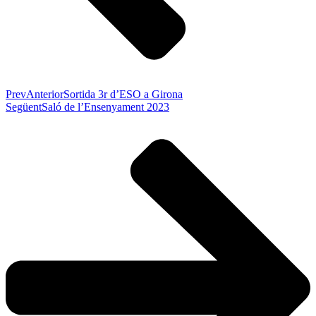
Prev
Anterior
Sortida 3r d’ESO a Girona
Següent
Saló de l’Ensenyament 2023