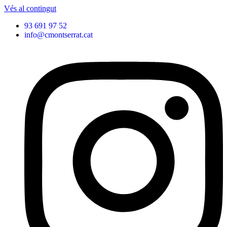
Vés al contingut
93 691 97 52
info@cmontserrat.cat