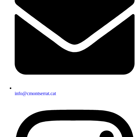
info@cmontserrat.cat