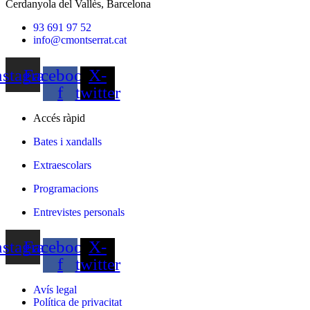
Cerdanyola del Vallès, Barcelona
93 691 97 52
info@cmontserrat.cat
nstagram
Facebook-
X-
f
twitter
Accés ràpid
Bates i xandalls
Extraescolars
Programacions
Entrevistes personals
nstagram
Facebook-
X-
f
twitter
Avís legal
Política de privacitat