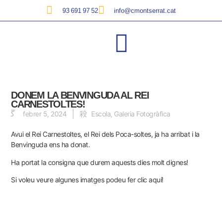
93 691 97 52
info@cmontserrat.cat
DONEM LA BENVINGUDA AL REI
CARNESTOLTES!
febrer 5, 2024
Escola
,
Galeria Fotogràfica
Avui el Rei Carnestoltes, el Rei dels Poca-soltes, ja ha arribat i la
Benvinguda ens ha donat.
Ha portat la consigna que durem aquests dies molt dignes!
Si voleu veure algunes imatges podeu fer clic aquí!