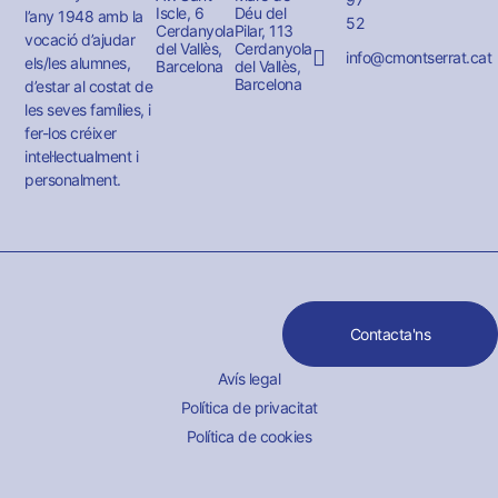
Iscle, 6
Déu del
l’any 1948 amb la
52
Cerdanyola
Pilar, 113
vocació d’ajudar
del Vallès,
Cerdanyola
info@cmontserrat.cat
els/les alumnes,
Barcelona
del Vallès,
Barcelona
d’estar al costat de
les seves famílies, i
fer-los créixer
intel·lectualment i
personalment.
Contacta'ns
Avís legal
Política de privacitat
Política de cookies