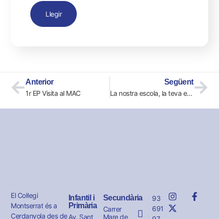
Llegir
Anterior
Següent
1r EP Visita al MAC
La nostra escola, la teva escola!
El Col·legi
Infantil i
Secundària
93
Montserrat és a
Primària
691
Carrer
Cerdanyola des de
Av. Sant
Mare de
97