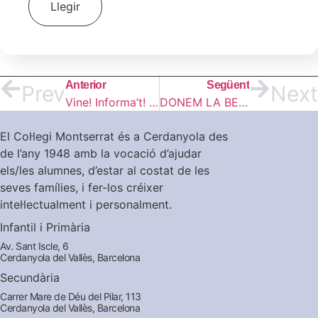
Llegir
Anterior
Següent
Prev
Next
Vine! Informa’t! Jornada de Portes Obertes 2024
DONEM LA BENVINGUDA AL REI CARNESTOLTES!
El Col·legi Montserrat és a Cerdanyola des
de l’any 1948 amb la vocació d’ajudar
els/les alumnes, d’estar al costat de les
seves famílies, i fer-los créixer
intel·lectualment i personalment.
Infantil i Primària
Av. Sant Iscle, 6
Cerdanyola del Vallès, Barcelona
Secundària
Carrer Mare de Déu del Pilar, 113
Cerdanyola del Vallès, Barcelona