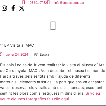
Vés
93 691 97 52
info@cmontserrat.cat
al
contingut
1r EP Visita al MAC
gener 24, 2024
Escola
Els nois i noies de 1r vem realitzar la visita al Museu d´Art
de Cerdanyola (MAC). Vem descobrir el museu i el món de
l´art a través dels sentits amb l´ajuda de diferents
materials i elements artístics. La part que ens va encantar
va ser observar els vitralls amb els ulls tancats, escoltant i
sentint les olors com si estiguéssim dins d´ells.
Si voleu
veure algunes fotografies feu clic aquí.