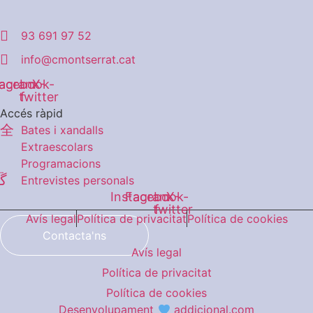
93 691 97 52
info@cmontserrat.cat
tagram
acebook-
X-
twitter
f
Accés ràpid
Bates i xandalls
Extraescolars
Programacions
Entrevistes personals
Instagram
Facebook-
X-
twitter
f
Avís legal
Política de privacitat
Política de cookies
Contacta'ns
Avís legal
Política de privacitat
Política de cookies
Desenvolupament
addicional.com