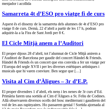
menjador i acollida
Samarreta 4t d’ESO pro viatge fi de curs
Aquest és el disseny de la samarreta dels alumnes de 4t d’ESO pro
viatge fi de curs. Demà, 22 d’abril a partir de les 17 h, podran
adquirir-la a la Fira de Sant Jordi per 8 €.
El Cicle Mitjà anem a l’Auditori
El proper dijous 28 d’abril, tot l’alumnat de Cicle Mitjà anirem a
l’Auditori de Barcelona per gaudir del concert Händel & Friends.
Händel & Friends és un concert que ens convida a fer un viatge per
l’Europa del segle XVII i per les diverses estètiques artístiques i
musicals que hi varen conviure. Ben segur que […]
Visita al Cim d’Àligues – 3r d’E.P.
El proper divendres 1 d’abril, els nens i les nenes de 3r curs d’Ed.
Primària farem una sortida al Cim d’Àligues a St. Feliu de Codines.
Allà observarem diversos ocells del bosc mediterrani i gaudirem del
vol de les aus rapinyaires. Ho passarem genial ! Sortida ajornada al