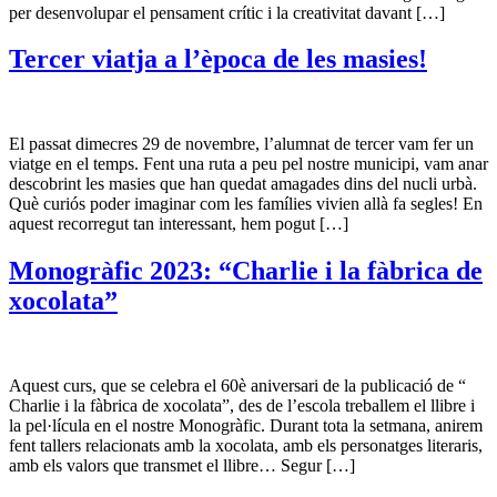
per desenvolupar el pensament crític i la creativitat davant […]
Tercer viatja a l’època de les masies!
El passat dimecres 29 de novembre, l’alumnat de tercer vam fer un
viatge en el temps. Fent una ruta a peu pel nostre municipi, vam anar
descobrint les masies que han quedat amagades dins del nucli urbà.
Què curiós poder imaginar com les famílies vivien allà fa segles! En
aquest recorregut tan interessant, hem pogut […]
Monogràfic 2023: “Charlie i la fàbrica de
xocolata”
Aquest curs, que se celebra el 60è aniversari de la publicació de “
Charlie i la fàbrica de xocolata”, des de l’escola treballem el llibre i
la pel·lícula en el nostre Monogràfic. Durant tota la setmana, anirem
fent tallers relacionats amb la xocolata, amb els personatges literaris,
amb els valors que transmet el llibre… Segur […]