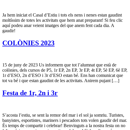
Ja hem iniciat el Casal d’Estiu i tots els nens i nenes estan gaudint
moltíssim de totes les activitats que hem anat preparant! Si feu clic
aquí podeu anar veient imatges del que anem fent cada dia. A
gaudir!
COLÒNIES 2023
15 de juny de 2023 Us informem que tot l’alumnat que està de
colònies, dels cursos de P5, 1r EP, 2n EP, 3r EP, 4t EP, 5è EP, 6è EP,
1r d’ESO, 2n d’ESO i 3r d’ESO estan bé. Ens han comunicat que
tot va bé i que estan gaudint de les activitats. Anirem pujant […]
Festa de 1r, 2n i 3r
S’acosta l’estiu, se sent la remor del mar i el sol ja somriu. Turistes,
banyistes, esportistes, mariners i pescadors tots volen gaudir del mar.
És temps de compartir i celebrar! Benvinguts a la nostra festa on no