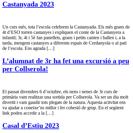
Castanyada 2023
Un curs més, tota l’escola celebrem la Castanyada. Els més grans de
4t d’ESO torren castanyes i expliquen el conte de la Castanyera a
infantil; 3r, 4t i 5è fan panellets, grans i petits canten i ballen i, a la
tarda, mengem castanyes a diferents espais de Cerdanyola o al pati
de l’escola. Ens agrada […]
L’alumnat de 3r ha fet una excursió a peu
per Collserola!
El passat divendres 6 d’octubre, els nens i nenes de 3r curs de
primària vam realitzar una sortida per Collserola. Va ser un dia molt
divertit i vam gaudir tots plegats de la natura. Aquesta activitat ens
va ajudar a coneixe’ns millor i fer cohesió de grup. En el següent
link podeu accedir a la […]
Casal d’Estiu 2023