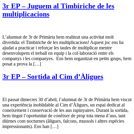
3r EP – Juguem al Timbiriche de les
multiplicacions
L’alumnat de 3r de Primària hem realitzat una activitat molt
divertida: el Timbiriche de les multiplicacions! Aquest joc ens ha
ajudat a practicar i reforçar les taules de multiplicar mentre
desenvolupem el treball en equip i la col·laboració entre els
companys i les companyes. Ens hem organitzat en petits grups, hem
posat a prova la […]
3r EP – Sortida al Cim d’Àligues
El passat dimecres 30 d’abril, l’alumnat de 3r de Primària hem viscut
una experiència inoblidable al Cim d’Àligues, un espai dedicat al
coneixement i conservació de les aus rapinyaires. Durant la sortida,
hem tingut l’oportunitat de conèixer de prop tota mena d’aus, tant
diürnes com nocturnes (àligues, falcons, mussols i altres espècies
impressionants). Ens han […]