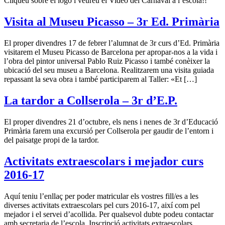
Cliqueu sobre el logo i veureu el Video del Carnaval a l’escola!!
Visita al Museu Picasso – 3r Ed. Primària
El proper divendres 17 de febrer l’alumnat de 3r curs d’Ed. Primària
visitarem el Museu Picasso de Barcelona per apropar-nos a la vida i
l’obra del pintor universal Pablo Ruiz Picasso i també conèixer la
ubicació del seu museu a Barcelona. Realitzarem una visita guiada
repassant la seva obra i també participarem al Taller: «Et […]
La tardor a Collserola – 3r d’E.P.
El proper divendres 21 d’octubre, els nens i nenes de 3r d’Educació
Primària farem una excursió per Collserola per gaudir de l’entorn i
del paisatge propi de la tardor.
Activitats extraescolars i mejador curs
2016-17
Aquí teniu l’enllaç per poder matricular els vostres fill/es a les
diverses activitats extraescolars pel curs 2016-17, així com pel
mejador i el servei d’acollida. Per qualsevol dubte podeu contactar
amb secretaria de l’escola. Inscripció activitats extraescolars,