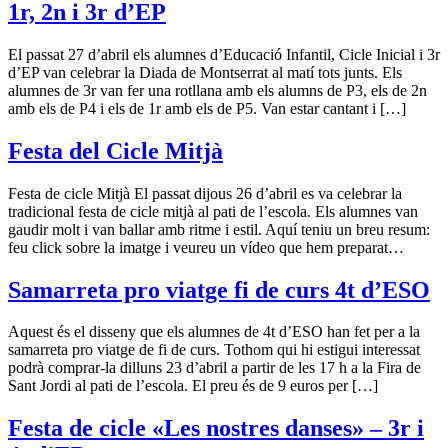
1r, 2n i 3r d’EP
El passat 27 d’abril els alumnes d’Educació Infantil, Cicle Inicial i 3r
d’EP van celebrar la Diada de Montserrat al matí tots junts. Els
alumnes de 3r van fer una rotllana amb els alumns de P3, els de 2n
amb els de P4 i els de 1r amb els de P5. Van estar cantant i […]
Festa del Cicle Mitjà
Festa de cicle Mitjà El passat dijous 26 d’abril es va celebrar la
tradicional festa de cicle mitjà al pati de l’escola. Els alumnes van
gaudir molt i van ballar amb ritme i estil. Aquí teniu un breu resum:
feu click sobre la imatge i veureu un vídeo que hem preparat…
Samarreta pro viatge fi de curs 4t d’ESO
Aquest és el disseny que els alumnes de 4t d’ESO han fet per a la
samarreta pro viatge de fi de curs. Tothom qui hi estigui interessat
podrà comprar-la dilluns 23 d’abril a partir de les 17 h a la Fira de
Sant Jordi al pati de l’escola. El preu és de 9 euros per […]
Festa de cicle «Les nostres danses» – 3r i