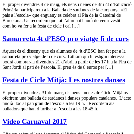
El proper divendres 4 de maig, els nens i nenes de 3r i 4t d’Educació
Primària participarem a la Ballada de sardanes de la campanya «El
país a l’escola» que enguany es celebra al Pla de la Catedral de
Barcelona. Us recordem que tot l’alumnat haurà de venir vestit
com ho va fer a la festa de cicle i cal […]
Samarreta 4t d’ESO pro viatge fi de curs
Aquest és el disseny que els alumnes de 4t d’ESO han fet per a la
samarreta pro viatge de fi de curs. Tothom qui hi estigui interessat
podrà comprar-la divendres 21 d’abril a partir de les 17 h a la Fira de
Sant Jordi al pati de l’escola. El preu és de 8 euros per […]
Festa de Cicle Mitjà: Les nostres danses
El proper divendres, 31 de març, els nens i nenes de Cicle Mitjà us
oferirem una ballada de sardanes i danses populars catalanes. L’acte
tindrà lloc al pati gran de l’escola a les 19 h. Recordem als
balladors que han d’arribar a l’escola a les 18:45 h.
Video Carnaval 2017