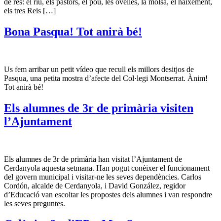
de res: el riu, els pastors, el pou, les ovelles, la molsa, el naixement,
els tres Reis […]
Bona Pasqua! Tot anirà bé!
Us fem arribar un petit vídeo que recull els millors desitjos de
Pasqua, una petita mostra d’afecte del Col·legi Montserrat. Ànim!
Tot anirà bé!
Els alumnes de 3r de primària visiten
l’Ajuntament
Els alumnes de 3r de primària han visitat l’Ajuntament de
Cerdanyola aquesta setmana. Han pogut conèixer el funcionament
del govern municipal i visitar-ne les seves dependències. Carlos
Cordón, alcalde de Cerdanyola, i David González, regidor
d’Educació van escoltar les propostes dels alumnes i van respondre
les seves preguntes.