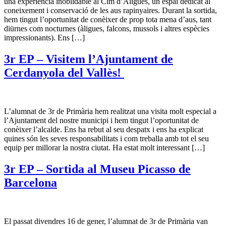
una experiència inoblidable al Cim d’Àligues, un espai dedicat al
coneixement i conservació de les aus rapinyaires. Durant la sortida,
hem tingut l’oportunitat de conèixer de prop tota mena d’aus, tant
diürnes com nocturnes (àligues, falcons, mussols i altres espècies
impressionants). Ens […]
3r EP – Visitem l’Ajuntament de
Cerdanyola del Vallès!
L’alumnat de 3r de Primària hem realitzat una visita molt especial a
l’Ajuntament del nostre municipi i hem tingut l’oportunitat de
conèixer l’alcalde. Ens ha rebut al seu despatx i ens ha explicat
quines són les seves responsabilitats i com treballa amb tot el seu
equip per millorar la nostra ciutat. Ha estat molt interessant […]
3r EP – Sortida al Museu Picasso de
Barcelona
El passat divendres 16 de gener, l’alumnat de 3r de Primària van