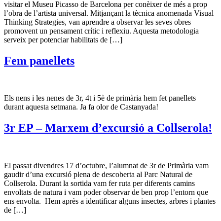
visitar el Museu Picasso de Barcelona per conèixer de més a prop
l’obra de l’artista universal. Mitjançant la tècnica anomenada Visual
Thinking Strategies, van aprendre a observar les seves obres
promovent un pensament crític i reflexiu. Aquesta metodologia
serveix per potenciar habilitats de […]
Fem panellets
Els nens i les nenes de 3r, 4t i 5è de primària hem fet panellets
durant aquesta setmana. Ja fa olor de Castanyada!
3r EP – Marxem d’excursió a Collserola!
El passat divendres 17 d’octubre, l’alumnat de 3r de Primària vam
gaudir d’una excursió plena de descoberta al Parc Natural de
Collserola. Durant la sortida vam fer ruta per diferents camins
envoltats de natura i vam poder observar de ben prop l’entorn que
ens envolta. Hem après a identificar alguns insectes, arbres i plantes
de […]