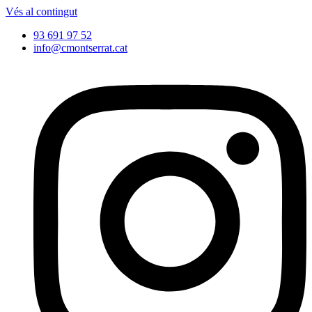
Vés al contingut
93 691 97 52
info@cmontserrat.cat