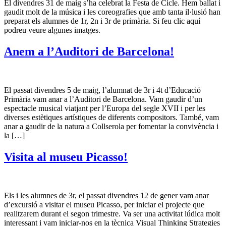
El divendres 31 de maig s’ha celebrat la Festa de Cicle. Hem ballat i
gaudit molt de la música i les coreografies que amb tanta il·lusió han
preparat els alumnes de 1r, 2n i 3r de primària. Si feu clic aquí
podreu veure algunes imatges.
Anem a l’Auditori de Barcelona!
El passat divendres 5 de maig, l’alumnat de 3r i 4t d’Educació
Primària vam anar a l’Auditori de Barcelona. Vam gaudir d’un
espectacle musical viatjant per l’Europa del segle XVII i per les
diverses estètiques artístiques de diferents compositors. També, vam
anar a gaudir de la natura a Collserola per fomentar la convivència i
la […]
Visita al museu Picasso!
Els i les alumnes de 3r, el passat divendres 12 de gener vam anar
d’excursió a visitar el museu Picasso, per iniciar el projecte que
realitzarem durant el segon trimestre. Va ser una activitat lúdica molt
interessant i vam iniciar-nos en la tècnica Visual Thinking Strategies