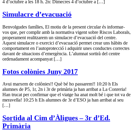
4 d’octubre a les 18 h. 2n: Dimecres 4 d’octubre a […]
Simulacre d’evacuació
Benvolgudes famílies, El motiu de la present circular és informar-
vos que, per complir amb la normativa vigent sobre Riscos Laborals,
properament realitzarem un simulacre d’evacuació del centre.
Aquest simulacre o exercici d’evacuació permet crear uns hàbits de
comportament en l’autoprotecció i adquirir unes conductes correctes
davant de situacions d’emergència. L’alumnat sortirà del centre
ordenadament acompanyat […]
Fotos colònies Juny 2017
Avui marxem de colònies!! Què bé ho passarem!! 10:20 h Els
alumnes de P5, 1r, 2n i 3r de primària ja han arribat a La Conreria!
Han trucat per confirmar que el viatge ha anat molt bé i que tot va de
meravella! 10:25 h Els alumnes de 3r d’ESO ja han arribat al seu
[…]
Sortida al Cim d’Àligues – 3r d’Ed.
Primària