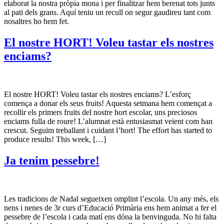
elaborat la nostra pròpia mona i per finalitzar hem berenat tots junts
al pati dels grans. Aquí teniu un recull on segur gaudireu tant com
nosaltres ho hem fet.
El nostre HORT! Voleu tastar els nostres
enciams?
El nostre HORT! Voleu tastar els nostres enciams? L’esforç
comença a donar els seus fruits! Aquesta setmana hem començat a
recollir els primers fruits del nostre hort escolar, uns preciosos
enciams fulla de roure! L’alumnat està entusiasmat veient com han
crescut. Seguim treballant i cuidant l’hort! The effort has started to
produce results! This week, […]
Ja tenim pessebre!
Les tradicions de Nadal segueixen omplint l’escola. Un any més, els
nens i nenes de 3r curs d’Educació Primària ens hem animat a fer el
pessebre de l’escola i cada matí ens dóna la benvinguda. No hi falta