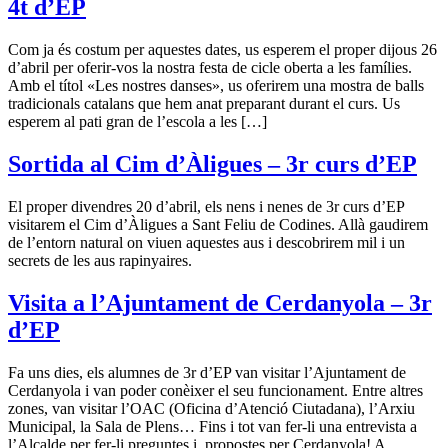
4t d’EP
Com ja és costum per aquestes dates, us esperem el proper dijous 26
d’abril per oferir-vos la nostra festa de cicle oberta a les famílies.
Amb el títol «Les nostres danses», us oferirem una mostra de balls
tradicionals catalans que hem anat preparant durant el curs. Us
esperem al pati gran de l’escola a les […]
Sortida al Cim d’Àligues – 3r curs d’EP
El proper divendres 20 d’abril, els nens i nenes de 3r curs d’EP
visitarem el Cim d’Àligues a Sant Feliu de Codines. Allà gaudirem
de l’entorn natural on viuen aquestes aus i descobrirem mil i un
secrets de les aus rapinyaires.
Visita a l’Ajuntament de Cerdanyola – 3r
d’EP
Fa uns dies, els alumnes de 3r d’EP van visitar l’Ajuntament de
Cerdanyola i van poder conèixer el seu funcionament. Entre altres
zones, van visitar l’OAC (Oficina d’Atenció Ciutadana), l’Arxiu
Municipal, la Sala de Plens… Fins i tot van fer-li una entrevista a
l’Alcalde per fer-li preguntes i propostes per Cerdanyola! A