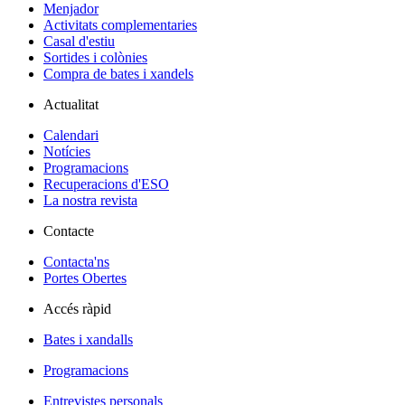
Menjador
Activitats complementaries
Casal d'estiu
Sortides i colònies
Compra de bates i xandels
Actualitat
Calendari
Notícies
Programacions
Recuperacions d'ESO
La nostra revista
Contacte
Contacta'ns
Portes Obertes
Accés ràpid
Bates i xandalls
Programacions
Entrevistes personals