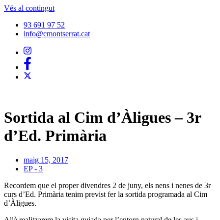
Vés al contingut
93 691 97 52
info@cmontserrat.cat
Sortida al Cim d’Àligues – 3r
d’Ed. Primària
maig 15, 2017
EP - 3
Recordem que el proper divendres 2 de juny, els nens i nenes de 3r
curs d’Ed. Primària tenim previst fer la sortida programada al Cim
d’Àligues.
Allà realitzarem la visita guiada per l’entorn natural de les aus i