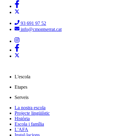
93 691 97 52
info@cmontserrat.cat
L'escola
Etapes
Serveis
La nostra escola
Projecte lingüiístic
Història
Escola i família
L'AFA
Instal·lacions