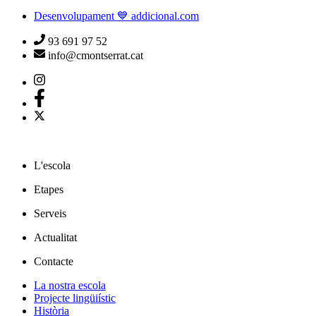
Desenvolupament 💙 addicional.com
93 691 97 52
info@cmontserrat.cat
L'escola
Etapes
Serveis
Actualitat
Contacte
La nostra escola
Projecte lingüiístic
Història