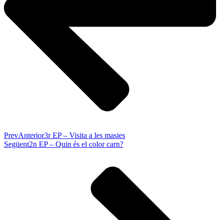
Prev
Anterior
3r EP – Visita a les masies
Següent
2n EP – Quin és el color carn?