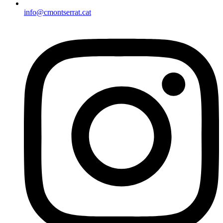
info@cmontserrat.cat