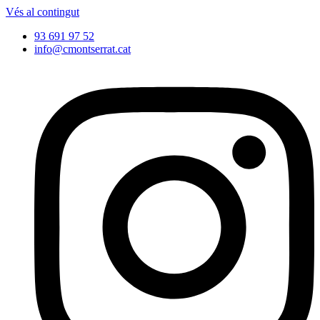
Vés al contingut
93 691 97 52
info@cmontserrat.cat