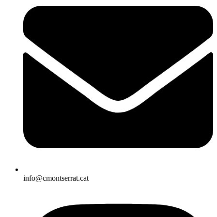
info@cmontserrat.cat