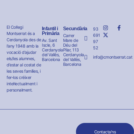
El Col·legi
Infantil i
Secundària
93
Montserrat és a
Primària
691
Carrer
Cerdanyola des de
Av. Sant
Mare de
97
Iscle, 6
Déu del
l’any 1948 amb la
52
Cerdanyola
Pilar, 113
vocació d’ajudar
del Vallès,
Cerdanyola
info@cmontserrat.cat
els/les alumnes,
Barcelona
del Vallès,
Barcelona
d’estar al costat de
les seves famílies, i
fer-los créixer
intel·lectualment i
personalment.
Contacta'ns