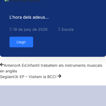
L’hora dels adeus…
19 de juny de 2026
Escola
Llegir
Anterior
A Ed.Infantil treballem els instruments musicals
en anglès
Següent
3r EP – Visitem la BCC!