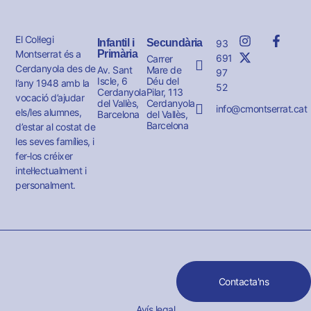
El Col·legi
Infantil i
Secundària
93
Montserrat és a
Primària
691
Carrer
Cerdanyola des de
Av. Sant
Mare de
97
Iscle, 6
Déu del
l’any 1948 amb la
52
Cerdanyola
Pilar, 113
vocació d’ajudar
del Vallès,
Cerdanyola
info@cmontserrat.cat
els/les alumnes,
Barcelona
del Vallès,
Barcelona
d’estar al costat de
les seves famílies, i
fer-los créixer
intel·lectualment i
personalment.
Contacta'ns
Avís legal