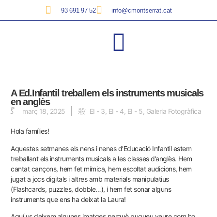
93 691 97 52
info@cmontserrat.cat
A Ed.Infantil treballem els instruments musicals
en anglès
març 18, 2025
EI - 3
,
EI - 4
,
EI - 5
,
Galeria Fotogràfica
Hola famílies!
Aquestes setmanes els nens i nenes d’Educació Infantil estem
treballant els instruments musicals a les classes d’anglès. Hem
cantat cançons, hem fet mímica, hem escoltat audicions, hem
jugat a jocs digitals i altres amb materials manipulatius
(Flashcards, puzzles, dobble…), i hem fet sonar alguns
instruments que ens ha deixat la Laura!
Aquí us deixem algunes imatges perquè pugueu veure com ho