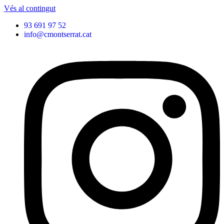
Vés al contingut
93 691 97 52
info@cmontserrat.cat