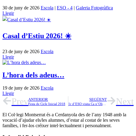
30 de juny de 2026
Escola
|
ESO - 4
|
Galeria Fotogràfica
Llegir
Casal d’Estiu 2026! ☀️
23 de juny de 2026
Escola
Llegir
L’hora dels adeus…
19 de juny de 2026
Escola
Llegir
Prev
Next
ANTERIOR
SEGÜENT
Festa de Cicle Inicial 2018
1r d’ESO visita Ca n’Oliver
El Col·legi Montserrat és a Cerdanyola des de l’any 1948 amb la
vocació d’ajudar els/les alumnes, d’estar al costat de les seves
famílies, i fer-los créixer intel·lectualment i personalment.