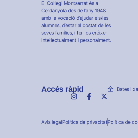
El Col·legi Montserrat és a
Cerdanyola des de l’any 1948
amb la vocació d’ajudar els/les
alumnes, d’estar al costat de les
seves famílies, i fer-los créixer
intel·lectualment i personalment.
Accés ràpid
Bates i x
Avís legal
Política de privacitat
Política de c