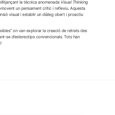
l. Mitjançant la tècnica anomenada
Visual Thinking
omovent un pensament crític i reflexiu. Aquesta
ió visual i establir un diàleg obert i proactiu
ssibles” on van explorar la creació de retrats des
nyant-se d’estereotips convencionals. Tots han
!