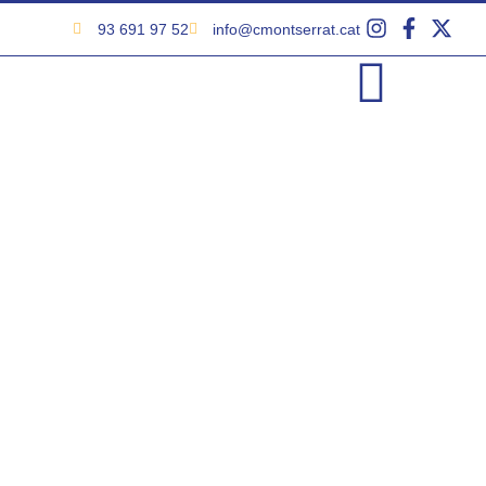
93 691 97 52
info@cmontserrat.cat