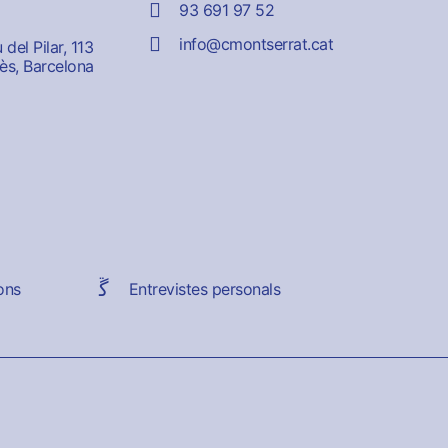
93 691 97 52
info@cmontserrat.cat
del Pilar, 113
ès, Barcelona
ons
Entrevistes personals