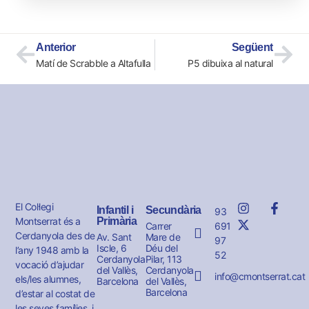
Anterior
Següent
Matí de Scrabble a Altafulla
P5 dibuixa al natural
El Col·legi
Infantil i
Secundària
93
Montserrat és a
Primària
691
Carrer
Cerdanyola des de
Av. Sant
Mare de
97
Iscle, 6
Déu del
l’any 1948 amb la
52
Cerdanyola
Pilar, 113
vocació d’ajudar
del Vallès,
Cerdanyola
info@cmontserrat.cat
els/les alumnes,
Barcelona
del Vallès,
Barcelona
d’estar al costat de
les seves famílies, i