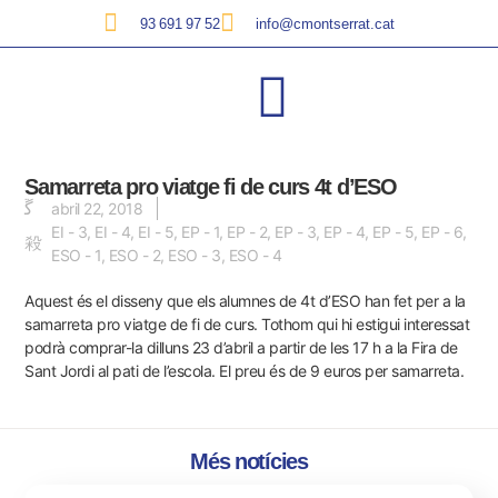
93 691 97 52
info@cmontserrat.cat
Samarreta pro viatge fi de curs 4t d’ESO
abril 22, 2018
EI - 3
,
EI - 4
,
EI - 5
,
EP - 1
,
EP - 2
,
EP - 3
,
EP - 4
,
EP - 5
,
EP - 6
,
ESO - 1
,
ESO - 2
,
ESO - 3
,
ESO - 4
Aquest és el disseny que els alumnes de 4t d’ESO han fet per a la
samarreta pro viatge de fi de curs. Tothom qui hi estigui interessat
podrà comprar-la dilluns 23 d’abril a partir de les 17 h a la Fira de
Sant Jordi al pati de l’escola. El preu és de 9 euros per samarreta.
Més notícies