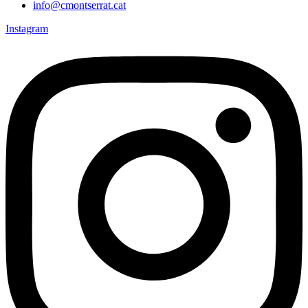
info@cmontserrat.cat
Instagram