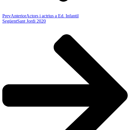
Prev
Anterior
Actors i actrius a Ed. Infantil
Següent
Sant Jordi 2020