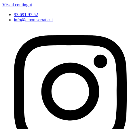
Vés al contingut
93 691 97 52
info@cmontserrat.cat