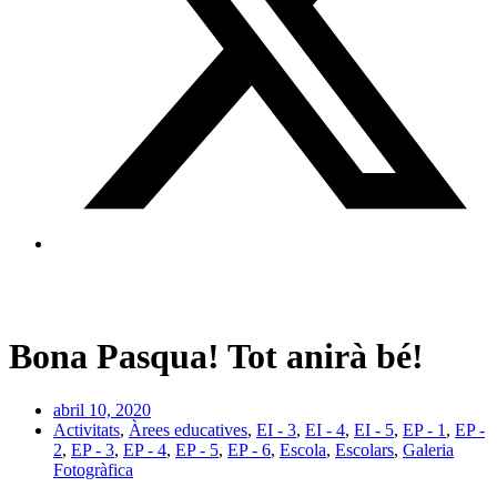
Bona Pasqua! Tot anirà bé!
abril 10, 2020
Activitats
,
Àrees educatives
,
EI - 3
,
EI - 4
,
EI - 5
,
EP - 1
,
EP -
2
,
EP - 3
,
EP - 4
,
EP - 5
,
EP - 6
,
Escola
,
Escolars
,
Galeria
Fotogràfica