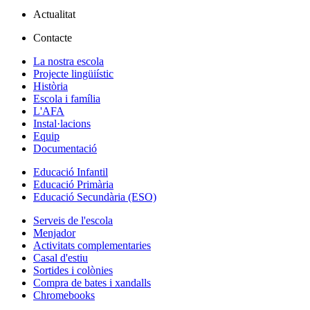
Actualitat
Contacte
La nostra escola
Projecte lingüiístic
Història
Escola i família
L'AFA
Instal·lacions
Equip
Documentació
Educació Infantil
Educació Primària
Educació Secundària (ESO)
Serveis de l'escola
Menjador
Activitats complementaries
Casal d'estiu
Sortides i colònies
Compra de bates i xandalls
Chromebooks