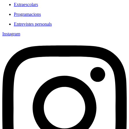
Extraescolars
Programacions
Entrevistes personals
Instagram