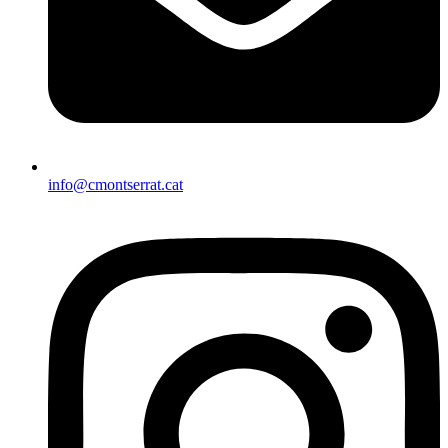
info@cmontserrat.cat