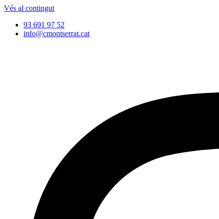
Vés al contingut
93 691 97 52
info@cmontserrat.cat