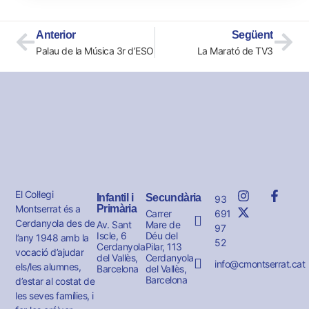
Anterior
Següent
Palau de la Música 3r d’ESO
La Marató de TV3
El Col·legi
Infantil i
Secundària
93
Montserrat és a
Primària
691
Carrer
Cerdanyola des de
Av. Sant
Mare de
97
Iscle, 6
Déu del
l’any 1948 amb la
52
Cerdanyola
Pilar, 113
vocació d’ajudar
del Vallès,
Cerdanyola
info@cmontserrat.cat
els/les alumnes,
Barcelona
del Vallès,
Barcelona
d’estar al costat de
les seves famílies, i