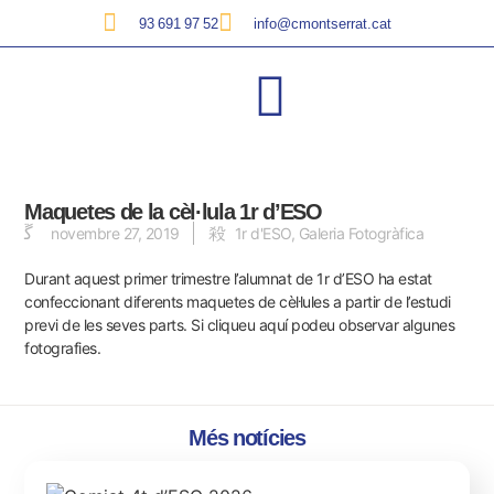
93 691 97 52
info@cmontserrat.cat
Maquetes de la cèl·lula 1r d’ESO
novembre 27, 2019
1r d'ESO
,
Galeria Fotogràfica
Durant aquest primer trimestre l’alumnat de 1r d’ESO ha estat
confeccionant diferents maquetes de cèl·lules a partir de l’estudi
previ de les seves parts.
Si cliqueu aquí podeu observar algunes
fotografies.
Més notícies