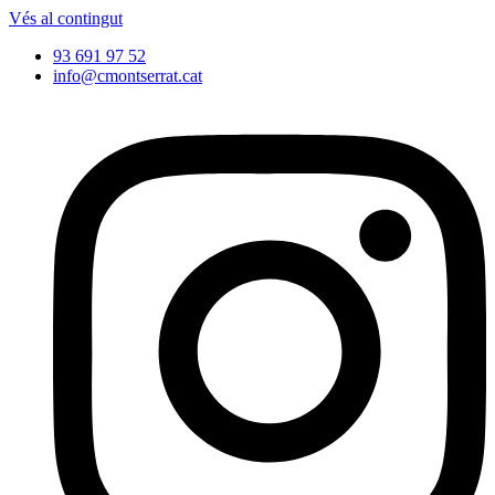
Vés al contingut
93 691 97 52
info@cmontserrat.cat