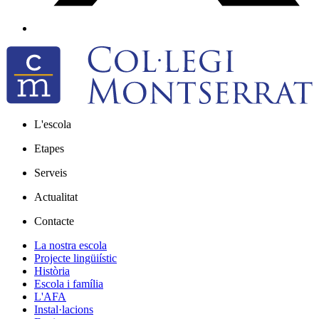
L'escola
Etapes
Serveis
Actualitat
Contacte
La nostra escola
Projecte lingüiístic
Història
Escola i família
L'AFA
Instal·lacions