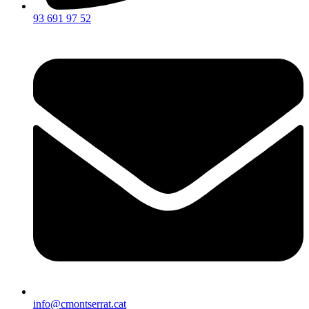
93 691 97 52
info@cmontserrat.cat