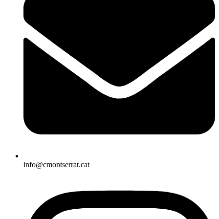
info@cmontserrat.cat