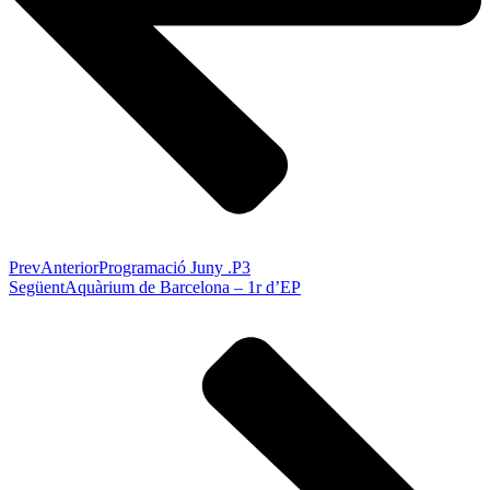
Prev
Anterior
Programació Juny .P3
Següent
Aquàrium de Barcelona – 1r d’EP