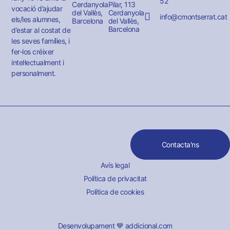
52
Cerdanyola
Pilar, 113
vocació d’ajudar
del Vallès,
Cerdanyola
info@cmontserrat.cat
els/les alumnes,
Barcelona
del Vallès,
Barcelona
d’estar al costat de
les seves famílies, i
fer-los créixer
intel·lectualment i
personalment.
Contacta'ns
Avís legal
Política de privacitat
Política de cookies
Desenvolupament 💙 addicional.com