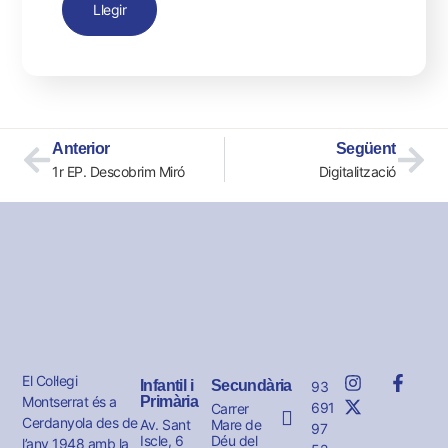
Llegir
Anterior
Següent
1r EP. Descobrim Miró
Digitalització
El Col·legi
Infantil i
Secundària
93
Montserrat és a
Primària
691
Carrer
Cerdanyola des de
Av. Sant
Mare de
97
Iscle, 6
Déu del
l’any 1948 amb la