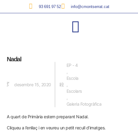
93 691 97 52
info@cmontserrat.cat
Nadal
EP - 4
,
Escola
desembre 15, 2020
,
Escolars
,
Galeria Fotogràfica
A quart de Primària estem preparant Nadal.
Cliqueu a
l’enllaç
i en veureu un petit recull d’imatges.