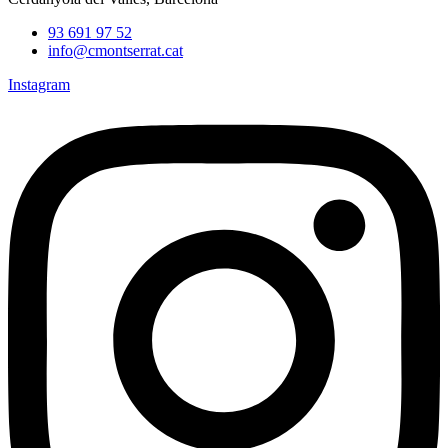
93 691 97 52
info@cmontserrat.cat
Instagram