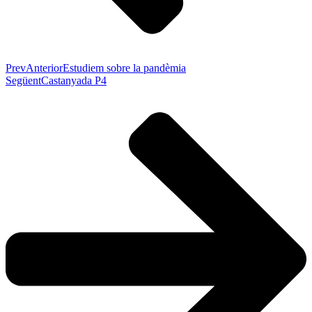
Prev
Anterior
Estudiem sobre la pandèmia
Següent
Castanyada P4