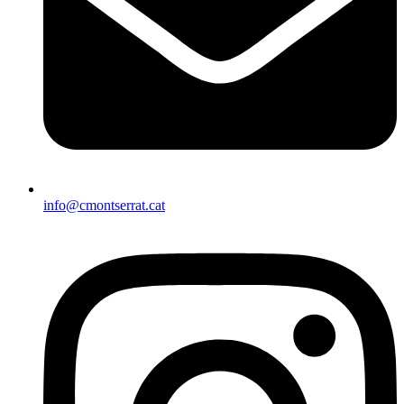
info@cmontserrat.cat