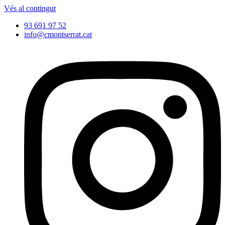
Vés al contingut
93 691 97 52
info@cmontserrat.cat