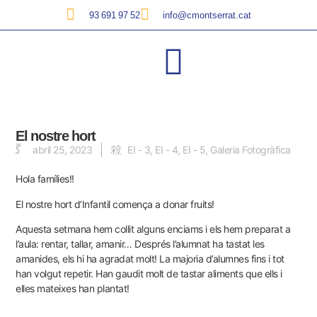
93 691 97 52
info@cmontserrat.cat
El nostre hort
abril 25, 2023
EI - 3
,
EI - 4
,
EI - 5
,
Galeria Fotogràfica
Hola famílies!!
El
nostre hort
d’Infantil comença a donar fruits!
Aquesta setmana hem collit alguns enciams i els hem preparat a
l’aula: rentar, tallar, amanir… Després l’alumnat ha tastat les
amanides, els hi ha agradat molt! La majoria d’alumnes fins i tot
han volgut repetir. Han gaudit molt de tastar aliments que ells i
elles mateixes han plantat!