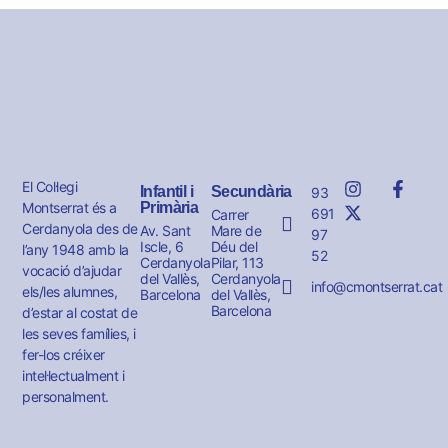
El Col·legi
Infantil i
Secundària
93
Montserrat és a
Primària
691
Carrer
Cerdanyola des de
Av. Sant
Mare de
97
Iscle, 6
Déu del
l’any 1948 amb la
52
Cerdanyola
Pilar, 113
vocació d’ajudar
del Vallès,
Cerdanyola
info@cmontserrat.cat
els/les alumnes,
Barcelona
del Vallès,
Barcelona
d’estar al costat de
les seves famílies, i
fer-los créixer
intel·lectualment i
personalment.