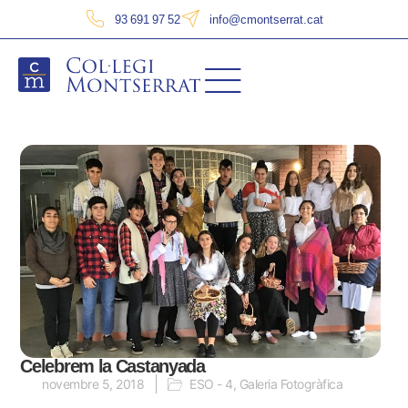
93 691 97 52
info@cmontserrat.cat
Celebrem la Castanyada
novembre 5, 2018
ESO - 4
,
Galeria Fotogràfica