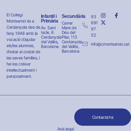
El Col·legi
Infantil i
Secundària
93
Montserrat és a
Primària
691
Carrer
Cerdanyola des de
Av. Sant
Mare de
97
Iscle, 6
Déu del
l’any 1948 amb la
52
Cerdanyola
Pilar, 113
vocació d’ajudar
del Vallès,
Cerdanyola
info@cmontserrat.cat
els/les alumnes,
Barcelona
del Vallès,
Barcelona
d’estar al costat de
les seves famílies, i
fer-los créixer
intel·lectualment i
personalment.
Contacta'ns
Avís legal