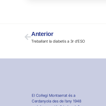
Anterior
Treballant la diabetis a 3r d’ESO
El Col·legi Montserrat és a
Cerdanyola des de l’any 1948