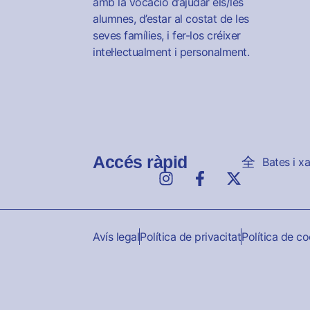
amb la vocació d’ajudar els/les
alumnes, d’estar al costat de les
seves famílies, i fer-los créixer
intel·lectualment i personalment.
Accés ràpid
Bates i x
Avís legal
Política de privacitat
Política de c