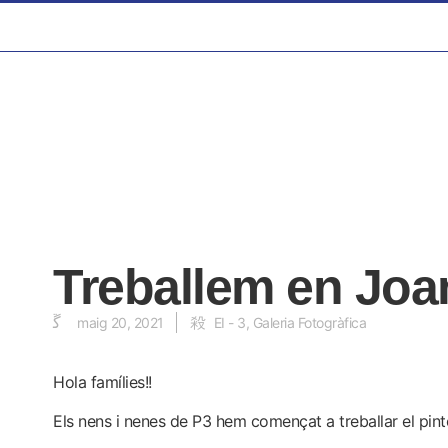
Treballem en Joa
maig 20, 2021
EI - 3
,
Galeria Fotogràfica
Hola famílies!!
Els nens i nenes de P3 hem començat a treballar el pint