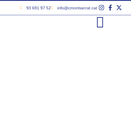
93 691 97 52
info@cmontserrat.cat