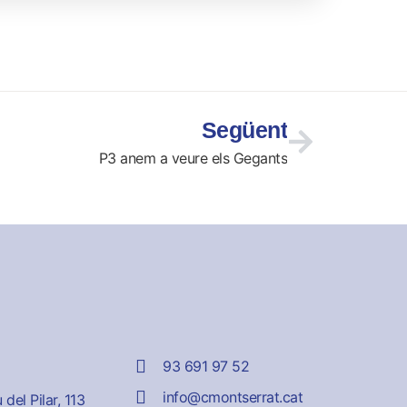
Següent
P3 anem a veure els Gegants
93 691 97 52
info@cmontserrat.cat
del Pilar, 113