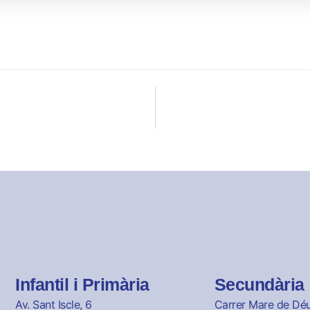
Infantil i Primària
Secundària
Av. Sant Iscle, 6
Carrer Mare de Déu 