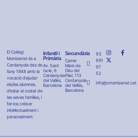
El Col·legi
Infantil i
Secundària
93
Montserrat és a
Primària
691
Carrer
Cerdanyola des de
Av. Sant
Mare de
97
Iscle, 6
Déu del
l’any 1948 amb la
52
Cerdanyola
Pilar, 113
vocació d’ajudar
del Vallès,
Cerdanyola
info@cmontserrat.cat
els/les alumnes,
Barcelona
del Vallès,
Barcelona
d’estar al costat de
les seves famílies, i
fer-los créixer
intel·lectualment i
personalment.