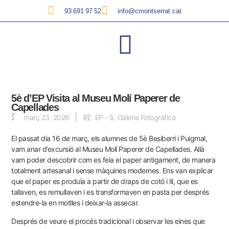
93 691 97 52
info@cmontserrat.cat
5è d’EP Visita al Museu Molí Paperer de
Capellades
març 23, 2026
EP - 5
,
Galeria Fotogràfica
El passat dia 16 de març, els alumnes de 5è Besiberri i Puigmal,
vam anar d’excursió al Museu Molí Paperer de Capellades. Allà
vam poder descobrir com es feia el paper antigament, de manera
totalment artesanal i sense màquines modernes. Ens van explicar
que el paper es produïa a partir de draps de cotó i lli, que es
tallaven, es remullaven i es transformaven en pasta per després
estendre-la en motlles i deixar-la assecar.
Després de veure el procés tradicional i observar les eines que