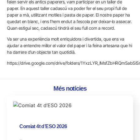
feien servir els antics paperers, vam participar en un taller de
paper. En aquest taller cadascú va poder fer el seu propi full de
paper a mà, utilitzant motlles i pasta de paper. El nostre paper ha
quedat en blanc, i ens l’hem endut a l’escola per deixar-lo assecar.
Quan estigui sec, cadascú tindrà el seu full com a record.
Va ser una experiència molt enriquidora i divertida, que ens va
ajudar a entendre millor el valor del paper i la feina artesana que hi
ha darrere d’un objecte tan quotidià.
https://drive.google.com/drive/folders/1YxzLYR_lMsfZbHRQmSabSi
Més notícies
Comiat 4t d’ESO 2026