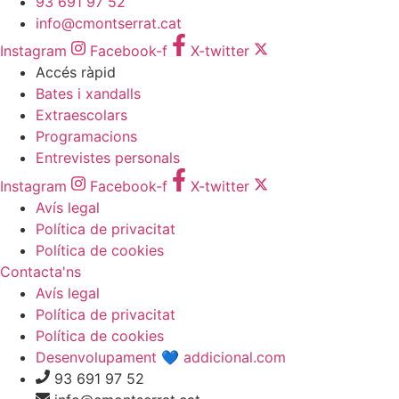
93 691 97 52
info@cmontserrat.cat
Instagram
Facebook-f
X-twitter
Accés ràpid
Bates i xandalls
Extraescolars
Programacions
Entrevistes personals
Instagram
Facebook-f
X-twitter
Avís legal
Política de privacitat
Política de cookies
Contacta'ns
Avís legal
Política de privacitat
Política de cookies
Desenvolupament 💙 addicional.com
93 691 97 52