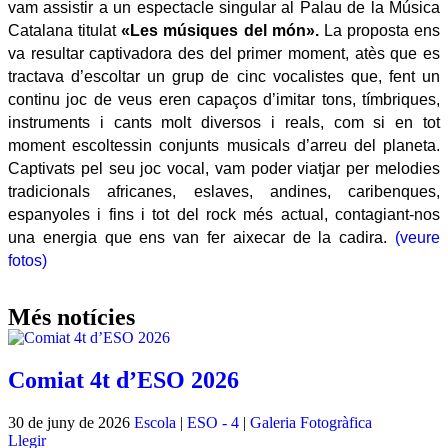
vam assistir a un espectacle singular al Palau de la Música
Catalana titulat
«Les músiques del món».
La proposta ens
va resultar captivadora des del primer moment, atès que es
tractava d’escoltar un grup de cinc vocalistes que, fent un
continu joc de veus eren capaços d’imitar tons, tímbriques,
instruments i cants molt diversos i reals, com si en tot
moment escoltessin conjunts musicals d’arreu del planeta.
Captivats pel seu joc vocal, vam poder viatjar per melodies
tradicionals africanes, eslaves, andines, caribenques,
espanyoles i fins i tot del rock més actual, contagiant-nos
una energia que ens van fer aixecar de la cadira.
(veure
fotos)
Més notícies
Comiat 4t d’ESO 2026
30 de juny de 2026
Escola
|
ESO - 4
|
Galeria Fotogràfica
Llegir